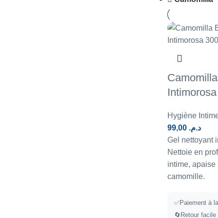
Camomilla 
Intimorosa
Hygiène Intim
99,00
د.م.
Gel nettoyant 
Nettoie en prof
intime, apaise
camomille.
✅
Paiement à la
🔄
Retour facile