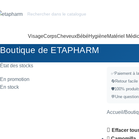
Visage
Corps
Cheveux
Bébé
Hygiène
Matériel Médic
Boutique de ETAPHARM
État des stocks
✅
Paiement à la
En promotion
🔄
Retour facile
En stock
🛡️
100% produits
💬
Une question
Accueil
Bouti
Effacer tous
Camomilla