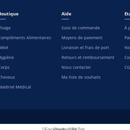
Boutique
Aide
Et
Visage
Suivi de commande
À 
Compléments Alimentaires
Moyens de paiement
Pa
Bébé
Livraison et frais de port
No
Hygiène
Retours et remboursement
Co
Corps
Nous contacter
CG
Cheveux
Ma liste de souhaits
Matériel Médical
Facebook
Instagram
TikTok