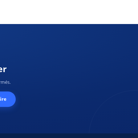
er
ormés.
ire