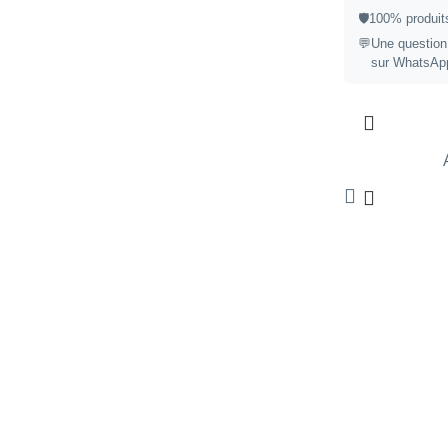
🛡️
100% produits
💬
Une question
sur WhatsAp