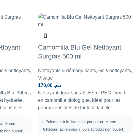
ttoyant
Camomilla Blu Gel Nettoyant
Surgras 500 ml
els nettoyants
,
Nettoyants & démaquillants
,
Gels nettoyants
,
Visage
170,00
د.م.
lla Blu, 300ml,
Nettoyant doux sans SLES ni PEG, enrichi
t hydratée.
en camomille biologique, idéal pour les
t sensibles.
peaux sensibles de toute la famille.
✅Paiement à la livraison, partout au Maroc
 au Maroc
🔄Retour facile sous 7 jours (produit non ouvert)
it non ouvert)