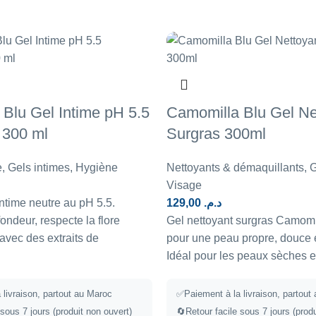
Blu Gel Intime pH 5.5
Camomilla Blu Gel Ne
 300 ml
Surgras 300ml
e
,
Gels intimes
,
Hygiène
Nettoyants & démaquillants
,
G
Visage
intime neutre au pH 5.5.
129,00
د.م.
ondeur, respecte la flore
Gel nettoyant surgras Camomi
 avec des extraits de
pour une peau propre, douce e
Idéal pour les peaux sèches e
 livraison, partout au Maroc
✅Paiement à la livraison, partout
 sous 7 jours (produit non ouvert)
🔄Retour facile sous 7 jours (produ