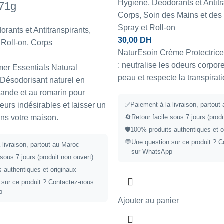
Hygiène
,
Déodorants et Antitr
 71g
Corps
,
Soin des Mains et des
Spray et Roll-on
rants et Antitranspirants
,
30,00
DH
 Roll-on
,
Corps
NaturEsoin Crème Protectric
: neutralise les odeurs corpore
r Essentials Natural
peau et respecte la transpirat
Désodorisant naturel en
vande et au romarin pour
eurs indésirables et laisser un
✅
Paiement à la livraison, partout
ans votre maison.
🔄
Retour facile sous 7 jours (prod
🛡️
100% produits authentiques et o
💬
Une question sur ce produit ?
C
 livraison, partout au Maroc
sur WhatsApp
 sous 7 jours (produit non ouvert)
 authentiques et originaux
 sur ce produit ?
Contactez-nous
p
Ajouter au panier