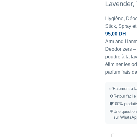
Lavender,
Hygiène
,
Déodo
Stick, Spray et
95,00
DH
Arm and Hamme
Deodorizers – 
poudre à la la
éliminer les od
parfum frais d
✅
Paiement à la
🔄
Retour facile
🛡️
100% produits
💬
Une question
sur WhatsAp