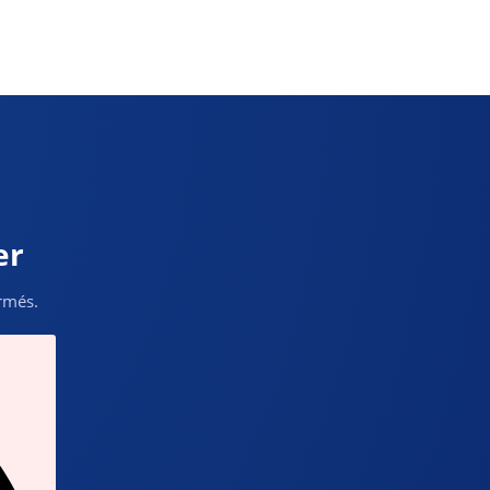
er
ormés.