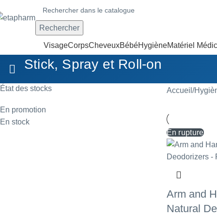
Rechercher
Visage
Corps
Cheveux
Bébé
Hygiène
Matériel Médic
Stick, Spray et Roll-on
État des stocks
Accueil
Hygiè
En promotion
En stock
En rupture
Arm and H
Natural D