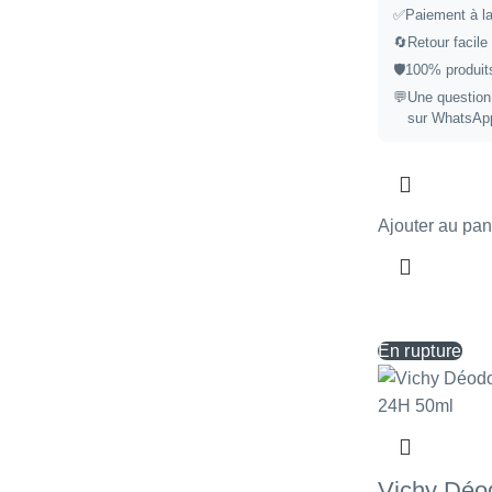
✅
Paiement à la
🔄
Retour facile
🛡️
100% produits
💬
Une question
sur WhatsAp
Ajouter au pan
En rupture
Vichy Déod