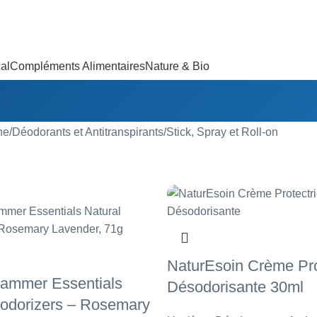
al
Compléments Alimentaires
Nature & Bio
ne
Déodorants et Antitranspirants
Stick, Spray et Roll-on
NaturEsoin Crème Pro
ammer Essentials
Désodorisante 30ml
eodorizers – Rosemary