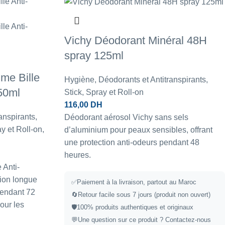
Vichy Déodorant Minéral 48H
spray 125ml
me Bille
Hygiène
,
Déodorants et Antitranspirants
,
50ml
Stick, Spray et Roll-on
116,00
DH
anspirants
,
Déodorant aérosol Vichy sans sels
ay et Roll-on
,
d’aluminium pour peaux sensibles, offrant
une protection anti-odeurs pendant 48
heures.
 Anti-
tion longue
✅
Paiement à la livraison, partout au Maroc
pendant 72
🔄
Retour facile sous 7 jours (produit non ouvert)
our les
🛡️
100% produits authentiques et originaux
💬
Une question sur ce produit ?
Contactez-nous