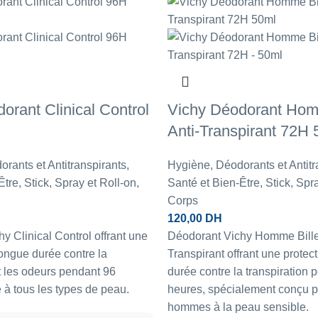
orant Clinical Control
Vichy Déodorant Hom
Anti-Transpirant 72H 
rants et Antitranspirants
,
Hygiène
,
Déodorants et Antitr
Être
,
Stick, Spray et Roll-on
,
Santé et Bien-Être
,
Stick, Spr
Corps
120,00
DH
y Clinical Control offrant une
Déodorant Vichy Homme Bille
longue durée contre la
Transpirant offrant une protec
et les odeurs pendant 96
durée contre la transpiration 
 à tous les types de peau.
heures, spécialement conçu p
hommes à la peau sensible.