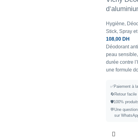
d’alumini
Hygiène
,
Déodo
Stick, Spray et
108,00
DH
Déodorant anti
peau sensible,
durée contre l’
une formule do
✅
Paiement à la
🔄
Retour facile
🛡️
100% produits
💬
Une question
sur WhatsAp