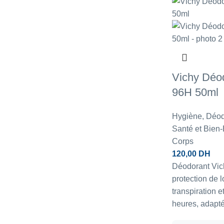
Vichy Déod
96H 50ml
Hygiène
,
Déodo
Santé et Bien-
Corps
120,00
DH
Déodorant Vich
protection de 
transpiration 
heures, adapté