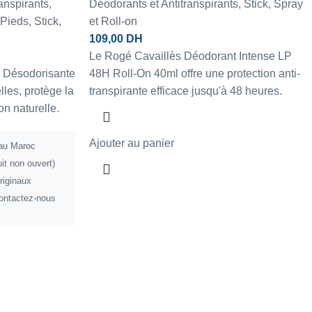
anspirants
,
Déodorants et Antitranspirants
,
Stick, Spray
 Pieds
,
Stick,
et Roll-on
109,00
DH
Le Rogé Cavaillès Déodorant Intense LP
e Désodorisante
48H Roll-On 40ml offre une protection anti-
lles, protège la
transpirante efficace jusqu'à 48 heures.
ion naturelle.
Ajouter au panier
 au Maroc
uit non ouvert)
riginaux
ontactez-nous