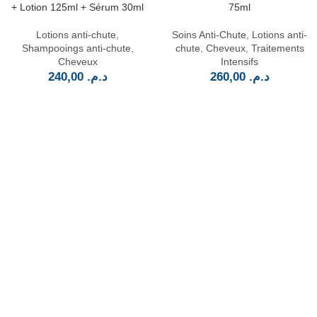
+ Lotion 125ml + Sérum 30ml
75ml
Lotions anti-chute
,
Soins Anti-Chute
,
Lotions anti-
Shampooings anti-chute
,
chute
,
Cheveux
,
Traitements
Cheveux
Intensifs
240,00
د.م.
260,00
د.م.