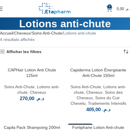
0
0,00
د.م
Lotions anti-chute
Accueil
Cheveux
Soins Anti-Chute
Lotions anti-chute
4 résultats affichés
Afficher les filtres
CAPHair Lotion Anti Chute
Capiderma Lotion Énergisante
125ml
Anti-Chute 150ml
Soins Anti-Chute
,
Lotions anti-
Soins Anti-Chute
,
Lotions anti-
chute
,
Cheveux
chute
,
Cheveux
,
Soins des
Cheveux
,
Soins du Cuir
270,00
د.م.
Chevelu
,
Traitements Intensifs
405,00
د.م.
Capila Pack Shampoing 200ml
EN RUPTURE
Fortiphane Lotion Anti-chute