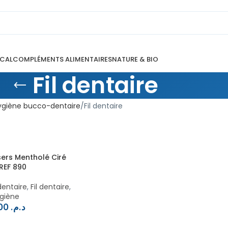
ICAL
COMPLÉMENTS ALIMENTAIRES
NATURE & BIO
Fil dentaire
ygiène bucco-dentaire
Fil dentaire
ers Mentholé Ciré
REF 890
entaire
,
Fil dentaire
,
giène
39,00
د.م.