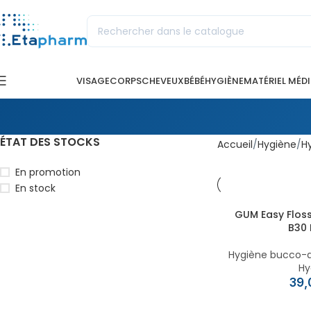
VISAGE
CORPS
CHEVEUX
BÉBÉ
HYGIÈNE
MATÉRIEL MÉD
ÉTAT DES STOCKS
Accueil
Hygiène
H
En promotion
En stock
GUM Easy Floss
B30 
Hygiène bucco-d
Hy