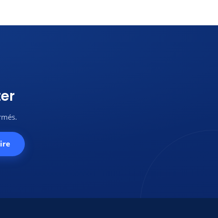
er
ormés.
ire