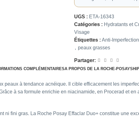
UGS :
ETA-16343
Catégories :
Hydratants et 
Visage
Étiquettes :
Anti-Imperfectio
,
peaux grasses
Partager:
ORMATIONS COMPLÉMENTAIRES
A PROPOS DE LA ROCHE-POSAY
SHI
ux peaux à tendance acnéique. Il cible efficacement les imperfec
 Grâce à sa formule enrichie en niacinamide, en Procerad et en aci
ant ni fini gras. La Roche Posay Effaclar Duo+ constitue une e