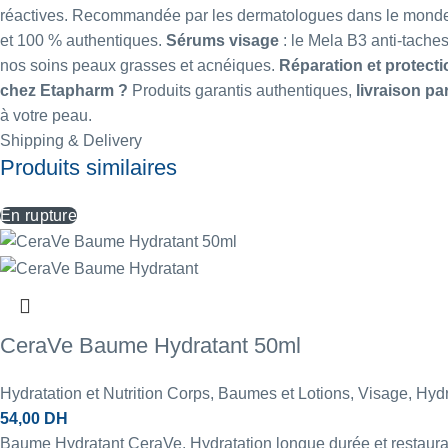
réactives. Recommandée par les dermatologues dans le monde ent
et 100 % authentiques.
Sérums visage
: le
Mela B3 anti-tache
nos
soins peaux grasses et acnéiques
.
Réparation et protecti
chez Etapharm ?
Produits garantis authentiques,
livraison pa
à votre peau.
Shipping & Delivery
Produits similaires
En rupture
CeraVe Baume Hydratant 50ml
Hydratation et Nutrition Corps
,
Baumes et Lotions
,
Visage
,
Hydr
54,00
DH
Baume Hydratant CeraVe. Hydratation longue durée et restaurati