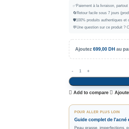
✅
Paiement à la livraison, partou
🔄
Retour facile sous 7 jours (prod
🛡️
100% produits authentiques et 
💬
Une question sur ce produit ?
C
Ajoutez
699,00
DH
au pan
Add to compare
Ajoute
POUR ALLER PLUS LOIN
Guide complet de l'acné
Peau grasse, imperfections, po