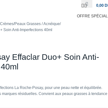
0,00
D
OFFRE SPÉCIA
t Crèmes
Peaux Grasses / Acnéique
+ Soin Anti-Imperfections 40ml
y Effaclar Duo+ Soin Anti-
 40ml
fections La Roche-Posay, pour une peau nette et équilibrée.
les marques résiduelles. Convient aux peaux grasses à tendance