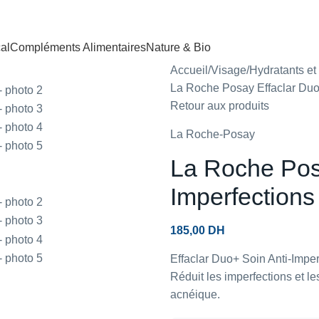
al
Compléments Alimentaires
Nature & Bio
Accueil
Visage
Hydratants e
La Roche Posay Effaclar Duo
Retour aux produits
La Roche-Posay
La Roche Posa
Imperfections
185,00
DH
Effaclar Duo+ Soin Anti-Imper
Réduit les imperfections et 
acnéique.