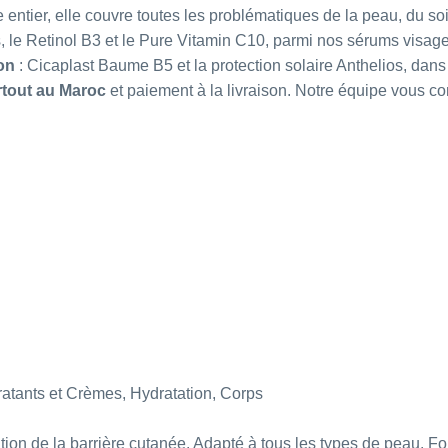
ier, elle couvre toutes les problématiques de la peau, du soin
s
, le
Retinol B3
et le
Pure Vitamin C10
, parmi nos
sérums visag
on
: Cicaplast Baume B5 et la protection solaire Anthelios, dan
rtout au Maroc
et paiement à la livraison. Notre équipe vous 
atants et Crèmes
,
Hydratation
,
Corps
on de la barrière cutanée. Adapté à tous les types de peau. Fo