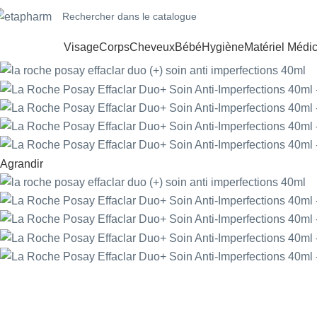
Visage
Corps
Cheveux
Bébé
Hygiène
Matériel Médic
Agrandir