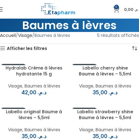
0
0,00
د.م
Baumes à lèvres
Accueil
Visage
Baumes à lèvres
5 résultats affichés
Afficher les filtres
EN RUPTURE
Hydralab Crème à lèvres
EN RUPTURE
Labello cherry shine
hydratante 15 g
Baume à lèvres – 5,5ml
Visage
,
Baumes à lèvres
Visage
,
Baumes à lèvres
42,00
د.م.
35,00
د.م.
EN RUPTURE
Labello original Baume à
EN RUPTURE
Labello strawberry shine
lèvres – 5,5ml
Baume à lèvres – 5,5ml
Visage
,
Baumes à lèvres
Visage
,
Baumes à lèvres
35,00
د.م.
35,00
د.م.