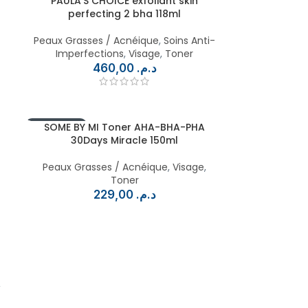
PAULA’S CHOICE exfoliant skin
perfecting 2 bha 118ml
Peaux Grasses / Acnéique
,
Soins Anti-
Imperfections
,
Visage
,
Toner
460,00
د.م.
EN RUPTURE
SOME BY MI Toner AHA-BHA-PHA
30Days Miracle 150ml
Peaux Grasses / Acnéique
,
Visage
,
Toner
229,00
د.م.
,