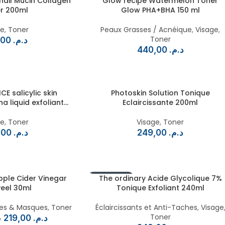
nail Mucin Collagen
Glow recipe Watermelon Toner
r 200ml
Glow PHA+BHA 150 ml
ge
,
Toner
Peaux Grasses / Acnéique
,
Visage
,
Toner
270,00
د.م.
440,00
د.م.
E salicylic skin
Photoskin Solution Tonique
a liquid exfoliant
Eclaircissante 200ml
30ml
ge
,
Toner
Visage
,
Toner
200,00
د.م.
249,00
د.م.
Apple Cider Vinegar
EN RUPTURE
The ordinary Acide Glycolique 7%
Peel 30ml
Tonique Exfoliant 240ml
s & Masques
,
Toner
Éclaircissants et Anti-Taches
,
Visage
Toner
219,00
د.م.
.