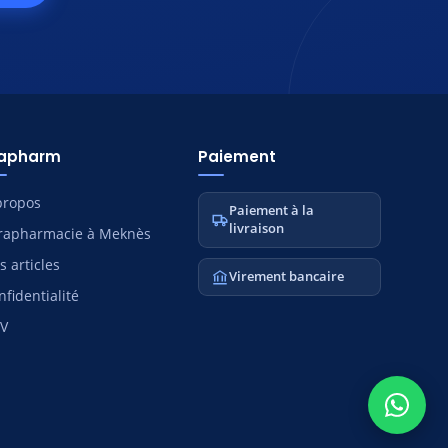
tapharm
Paiement
propos
Paiement à la
livraison
rapharmacie à Meknès
s articles
Virement bancaire
nfidentialité
V