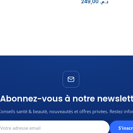
249,00
د.م.
Abonnez-vous à notre newslett
Conseils santé & beauté, nouveautés et offres privées. Restez inf
S'inscr