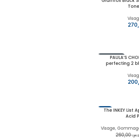
Glamfox Black S
Tone
Visa
EN RUPTURE
PAULA’S CHOIC
perfecting 2 bh
Visa
-16%
The INKEY List 
Acid 
Visage
,
Gommage
260,00
د.م