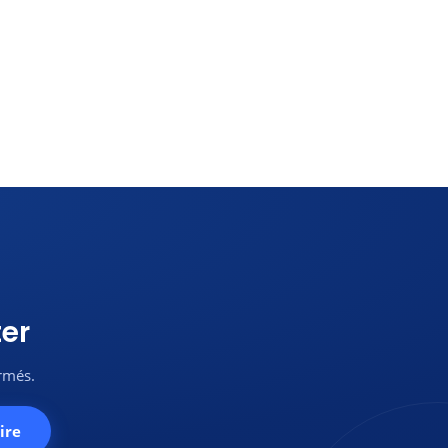
er
ormés.
ire