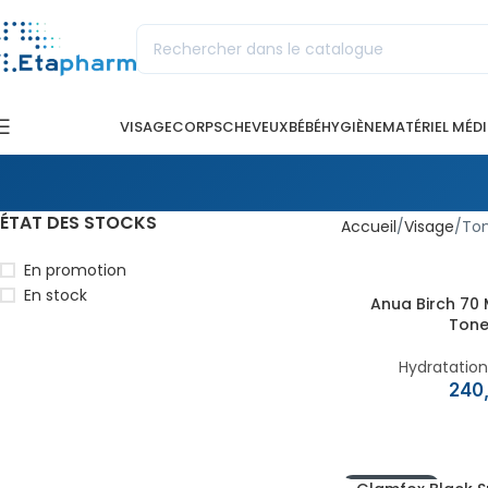
VISAGE
CORPS
CHEVEUX
BÉBÉ
HYGIÈNE
MATÉRIEL MÉD
ÉTAT DES STOCKS
Accueil
Visage
To
En promotion
En stock
Anua Birch 70 
Tone
Hydratatio
EN RUPTURE