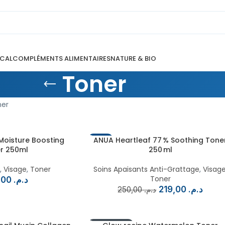
ICAL
COMPLÉMENTS ALIMENTAIRES
NATURE & BIO
Toner
ner
Moisture Boosting
-12%
ANUA Heartleaf 77 % Soothing Tone
r 250ml
250 ml
n
,
Visage
,
Toner
Soins Apaisants Anti-Grattage
,
Visag
Toner
240,00
د.م.
219,00
د.م.
250,00
د.م.
EN RUPTURE