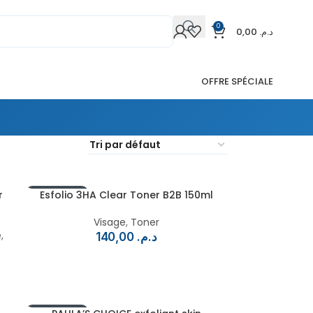
0
0,00
د.م.
OFFRE SPÉCIALE
r
EN RUPTURE
Esfolio 3HA Clear Toner B2B 150ml
Visage
,
Toner
e
,
140,00
د.م.
EN RUPTURE