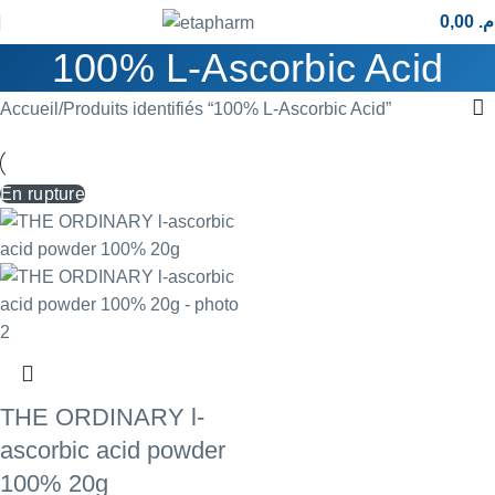
0,00
.م
100% L-Ascorbic Acid
Accueil
Produits identifiés “100% L-Ascorbic Acid”
En rupture
THE ORDINARY l-
ascorbic acid powder
100% 20g