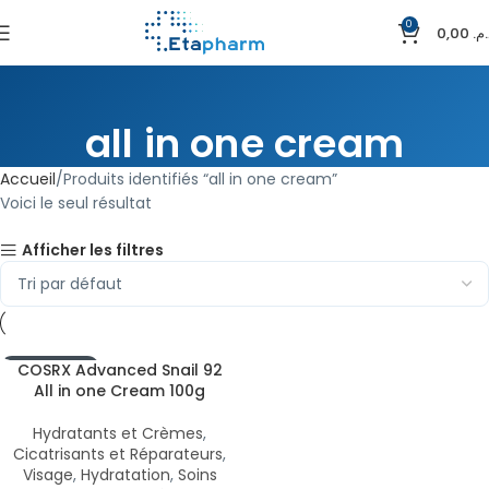
0
0,00
د.م
all in one cream
Accueil
Produits identifiés “all in one cream”
Voici le seul résultat
Afficher les filtres
EN RUPTURE
COSRX Advanced Snail 92
All in one Cream 100g
Hydratants et Crèmes
,
Cicatrisants et Réparateurs
,
Visage
,
Hydratation
,
Soins