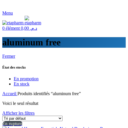
Menu
0
élément
0,00
د.م.
aluminum free
Fermer
État des stocks
En promotion
En stock
Accueil
Produits identifiés “aluminum free”
Voici le seul résultat
Afficher les filtres
En rupture