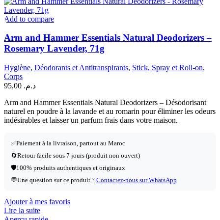
Add to compare
Arm and Hammer Essentials Natural Deodorizers –
Rosemary Lavender, 71g
Hygiène
,
Déodorants et Antitranspirants
,
Stick, Spray et Roll-on
,
Corps
95,00
د.م.
Arm and Hammer Essentials Natural Deodorizers – Désodorisant
naturel en poudre à la lavande et au romarin pour éliminer les odeurs
indésirables et laisser un parfum frais dans votre maison.
✅
Paiement à la livraison, partout au Maroc
🔄
Retour facile sous 7 jours (produit non ouvert)
🛡️
100% produits authentiques et originaux
💬
Une question sur ce produit ?
Contactez-nous sur WhatsApp
Ajouter à mes favoris
Lire la suite
Aperçu rapide