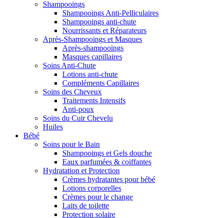
Shampooings
Shampooings Anti-Pelliculaires
Shampooings anti-chute
Nourrissants et Réparateurs
Après-Shampooings et Masques
Après-shampooings
Masques capillaires
Soins Anti-Chute
Lotions anti-chute
Compléments Capillaires
Soins des Cheveux
Traitements Intensifs
Anti-poux
Soins du Cuir Chevelu
Huiles
Bébé
Soins pour le Bain
Shampooings et Gels douche
Eaux parfumées & coiffantes
Hydratation et Protection
Crèmes hydratantes pour bébé
Lotions corporelles
Crèmes pour le change
Laits de toilette
Protection solaire