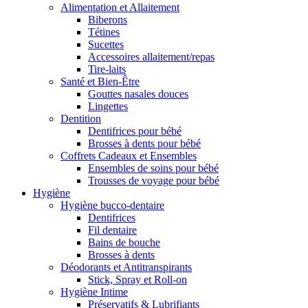
Alimentation et Allaitement
Biberons
Tétines
Sucettes
Accessoires allaitement/repas
Tire-laits
Santé et Bien-Être
Gouttes nasales douces
Lingettes
Dentition
Dentifrices pour bébé
Brosses à dents pour bébé
Coffrets Cadeaux et Ensembles
Ensembles de soins pour bébé
Trousses de voyage pour bébé
Hygiène
Hygiène bucco-dentaire
Dentifrices
Fil dentaire
Bains de bouche
Brosses à dents
Déodorants et Antitranspirants
Stick, Spray et Roll-on
Hygiène Intime
Préservatifs & Lubrifiants