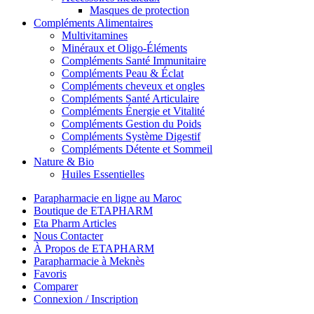
Masques de protection
Compléments Alimentaires
Multivitamines
Minéraux et Oligo-Éléments
Compléments Santé Immunitaire
Compléments Peau & Éclat
Compléments cheveux et ongles
Compléments Santé Articulaire
Compléments Énergie et Vitalité
Compléments Gestion du Poids
Compléments Système Digestif
Compléments Détente et Sommeil
Nature & Bio
Huiles Essentielles
Parapharmacie en ligne au Maroc
Boutique de ETAPHARM
Eta Pharm Articles
Nous Contacter
À Propos de ETAPHARM
Parapharmacie à Meknès
Favoris
Comparer
Connexion / Inscription