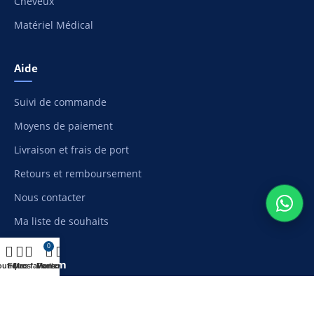
Cheveux
Matériel Médical
Aide
Suivi de commande
Moyens de paiement
Livraison et frais de port
Retours et remboursement
Nous contacter
Ma liste de souhaits
0
Etapharm
outique
Filtres
Mes favoris
Mon compte
Panier
À propos