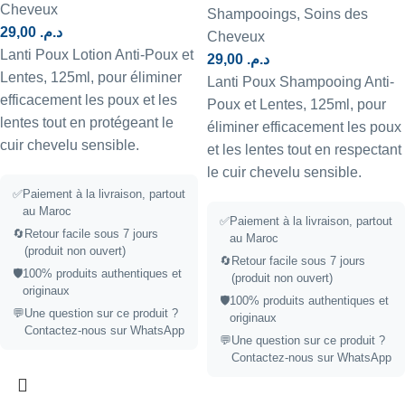
Cheveux
Shampooings
,
Soins des
29,00
د.م.
Cheveux
Lanti Poux Lotion Anti-Poux et
29,00
د.م.
Lentes, 125ml, pour éliminer
Lanti Poux Shampooing Anti-
efficacement les poux et les
Poux et Lentes, 125ml, pour
lentes tout en protégeant le
éliminer efficacement les poux
cuir chevelu sensible.
et les lentes tout en respectant
le cuir chevelu sensible.
✅
Paiement à la livraison, partout
au Maroc
✅
Paiement à la livraison, partout
🔄
Retour facile sous 7 jours
au Maroc
(produit non ouvert)
🔄
Retour facile sous 7 jours
🛡️
100% produits authentiques et
(produit non ouvert)
originaux
🛡️
100% produits authentiques et
💬
Une question sur ce produit ?
originaux
Contactez-nous sur WhatsApp
💬
Une question sur ce produit ?
Contactez-nous sur WhatsApp