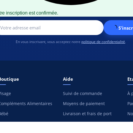
re inscription est confirmée.
S'inscr
En vous inscrivant, vous acceptez notre
politique de confidentialité
.
Boutique
Aide
Et
Visage
Suivi de commande
À 
Compléments Alimentaires
Moyens de paiement
Pa
Bébé
Livraison et frais de port
No
Hygiène
Retours et remboursement
Co