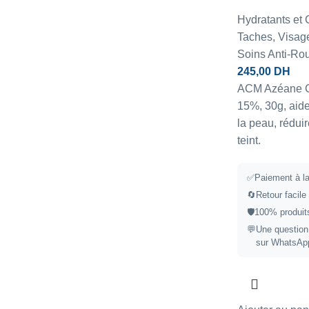
Hydratants et
Taches
,
Visag
Soins Anti-Ro
245,00
DH
ACM Azéane Cr
15%, 30g, aide 
la peau, réduir
teint.
✅
Paiement à la
🔄
Retour facile
🛡️
100% produits
💬
Une question
sur WhatsAp