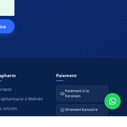
ire
apharm
Paiement
propos
Paiement à la
livraison
rapharmacie à Meknès
s articles
Virement bancaire
nfidentialité