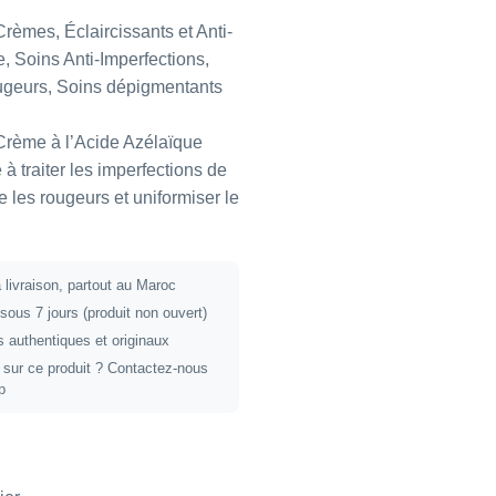
 Crèmes
,
Éclaircissants et Anti-
e
,
Soins Anti-Imperfections
,
ugeurs
,
Soins dépigmentants
ème à l’Acide Azélaïque
à traiter les imperfections de
e les rougeurs et uniformiser le
 livraison, partout au Maroc
 sous 7 jours (produit non ouvert)
 authentiques et originaux
 sur ce produit ?
Contactez-nous
p