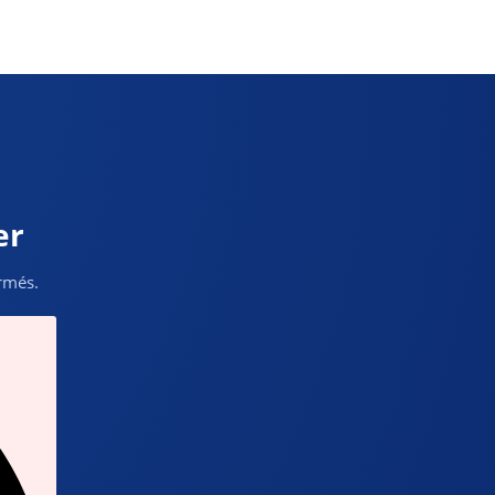
er
ormés.