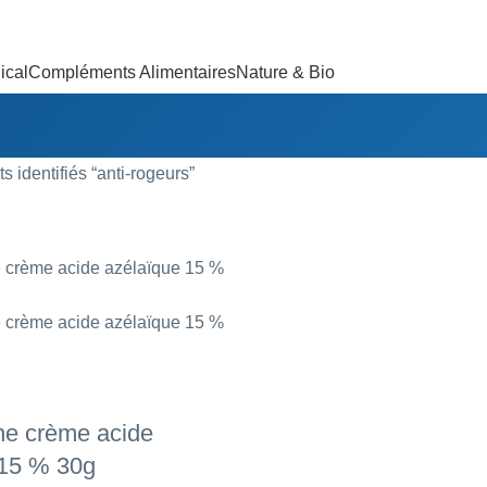
ical
Compléments Alimentaires
Nature & Bio
s identifiés “anti-rogeurs”
e crème acide
 15 % 30g