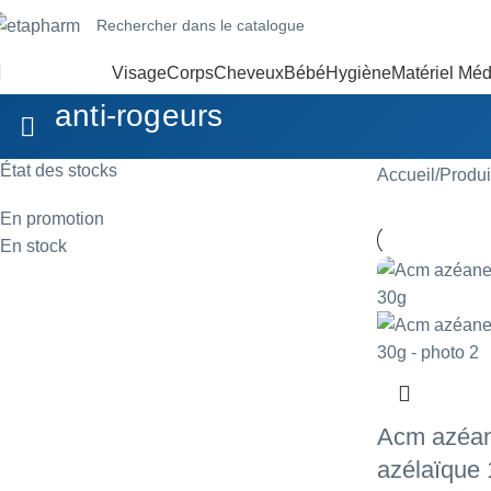
Visage
Corps
Cheveux
Bébé
Hygiène
Matériel Méd
anti-rogeurs
État des stocks
Accueil
Produit
En promotion
En stock
Acm azéan
azélaïque