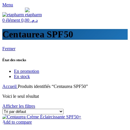
Menu
0
élément
0,00
د.م.
Centaurea SPF50
Fermer
État des stocks
En promotion
En stock
Accueil
Produits identifiés “Centaurea SPF50”
Voici le seul résultat
Afficher les filtres
Add to compare