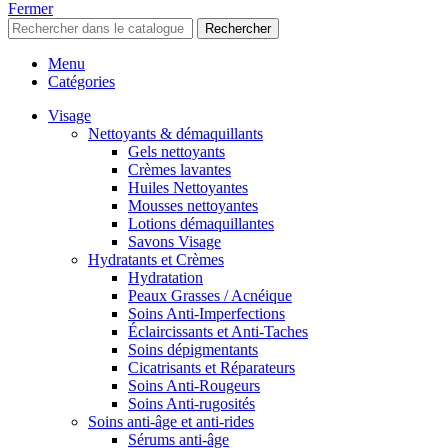
Fermer
Rechercher
Menu
Catégories
Visage
Nettoyants & démaquillants
Gels nettoyants
Crèmes lavantes
Huiles Nettoyantes
Mousses nettoyantes
Lotions démaquillantes
Savons Visage
Hydratants et Crèmes
Hydratation
Peaux Grasses / Acnéique
Soins Anti-Imperfections
Éclaircissants et Anti-Taches
Soins dépigmentants
Cicatrisants et Réparateurs
Soins Anti-Rougeurs
Soins Anti-rugosités
Soins anti-âge et anti-rides
Sérums anti-âge