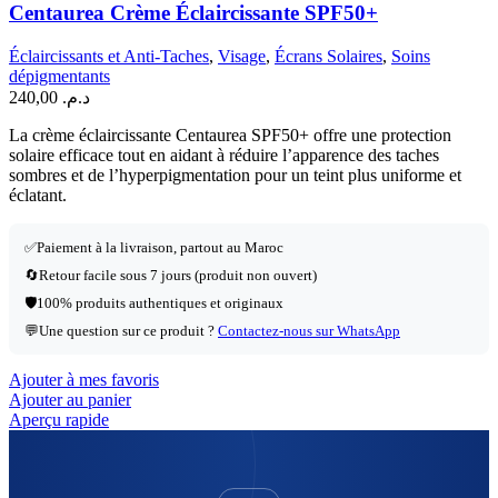
Centaurea Crème Éclaircissante SPF50+
Éclaircissants et Anti-Taches
,
Visage
,
Écrans Solaires
,
Soins
dépigmentants
240,00
د.م.
La crème éclaircissante Centaurea SPF50+ offre une protection
solaire efficace tout en aidant à réduire l’apparence des taches
sombres et de l’hyperpigmentation pour un teint plus uniforme et
éclatant.
✅
Paiement à la livraison, partout au Maroc
🔄
Retour facile sous 7 jours (produit non ouvert)
🛡️
100% produits authentiques et originaux
💬
Une question sur ce produit ?
Contactez-nous sur WhatsApp
Ajouter à mes favoris
Ajouter au panier
Aperçu rapide