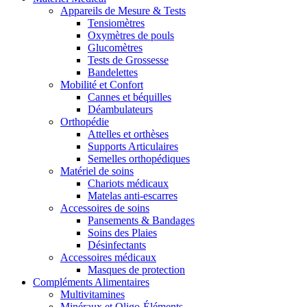
Appareils de Mesure & Tests
Tensiomètres
Oxymètres de pouls
Glucomètres
Tests de Grossesse
Bandelettes
Mobilité et Confort
Cannes et béquilles
Déambulateurs
Orthopédie
Attelles et orthèses
Supports Articulaires
Semelles orthopédiques
Matériel de soins
Chariots médicaux
Matelas anti-escarres
Accessoires de soins
Pansements & Bandages
Soins des Plaies
Désinfectants
Accessoires médicaux
Masques de protection
Compléments Alimentaires
Multivitamines
Minéraux et Oligo-Éléments