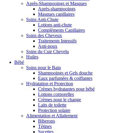
Après-Shampooings et Masques
Après-shampooings
Masques capillaires
Soins Anti-Chute
Lotions anti-chute
Compléments Capillaires
Soins des Cheveux
Traitements Intensifs
Anti-poux
Soins du Cuir Chevelu
Huiles
Bébé
Soins pour le Bain
Shampooings et Gels douche
Eaux parfumées & coiffantes
Hydratation et Protection
Crèmes hydratantes pour bébé
Lotions corporelles
Crèmes pour le change
Laits de toilette
Protection solaire
Alimentation et Allaitement
Biberons
Tétines
Sucettes