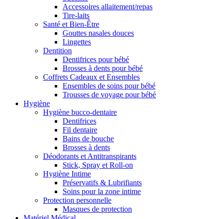
Accessoires allaitement/repas
Tire-laits
Santé et Bien-Être
Gouttes nasales douces
Lingettes
Dentition
Dentifrices pour bébé
Brosses à dents pour bébé
Coffrets Cadeaux et Ensembles
Ensembles de soins pour bébé
Trousses de voyage pour bébé
Hygiène
Hygiène bucco-dentaire
Dentifrices
Fil dentaire
Bains de bouche
Brosses à dents
Déodorants et Antitranspirants
Stick, Spray et Roll-on
Hygiène Intime
Préservatifs & Lubrifiants
Soins pour la zone intime
Protection personnelle
Masques de protection
Matériel Médical