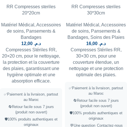
RR Compresses steriles
RR Compresses steriles
20*20cm
30*30cm
Matériel Médical
,
Accessoires
Matériel Médical
,
Accessoires
de soins
,
Pansements &
de soins
,
Pansements &
Bandages
Bandages
,
Soins des Plaies
12,00
د.م.
16,00
د.م.
Compresses Stériles RR,
Compresses Stériles RR,
20×20 cm, pour le nettoyage,
30×30 cm, pour une
la protection et la couverture
couverture étendue, un
des plaies, garantissant une
nettoyage et une protection
hygiène optimale et une
optimale des plaies.
absorption efficace.
✅Paiement à la livraison, partout
au Maroc
✅Paiement à la livraison, partout
au Maroc
🔄Retour facile sous 7 jours
(produit non ouvert)
🔄Retour facile sous 7 jours
(produit non ouvert)
🛡️100% produits authentiques et
originaux
🛡️100% produits authentiques et
originaux
💬Une question
Contactez-nous