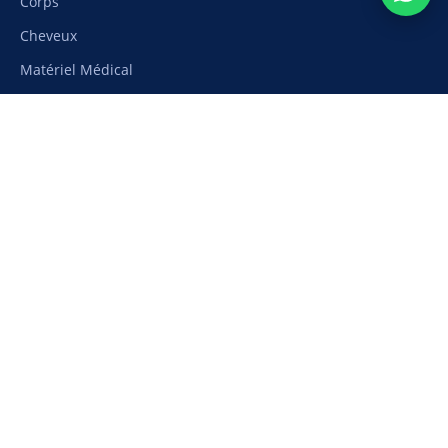
Corps
Cheveux
Matériel Médical
Aide
Suivi de commande
Moyens de paiement
Livraison et frais de port
Retours et remboursement
Nous contacter
Ma liste de souhaits
Etapharm