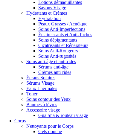
Lotions démaquillantes
Savons Visage
Hydratants et Crèmes
Hydratation
Peaux Grasses / Acnéique
Soins Anti-Imperfections
Éclaircissants et Anti-Taches
Soins dépigmentants
Cicatrisants et Réparateurs
Soins Anti-Rougeurs
Soins Anti-rugosités
Soins anti-âge et anti-rides
Sérums anti-âge
Crèmes anti-rides
Écrans Solaires
Sérums Visage
Eaux Thermales
Toner
Soins contour des Yeux
Baumes à lèvres
Accessoire visage
Gua Sha & rouleau visage
Corps
Nettoyants pour le Corps
Gels douche