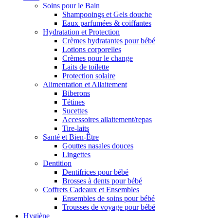
Soins pour le Bain
Shampooings et Gels douche
Eaux parfumées & coiffantes
Hydratation et Protection
Crèmes hydratantes pour bébé
Lotions corporelles
Crèmes pour le change
Laits de toilette
Protection solaire
Alimentation et Allaitement
Biberons
Tétines
Sucettes
Accessoires allaitement/repas
Tire-laits
Santé et Bien-Être
Gouttes nasales douces
Lingettes
Dentition
Dentifrices pour bébé
Brosses à dents pour bébé
Coffrets Cadeaux et Ensembles
Ensembles de soins pour bébé
Trousses de voyage pour bébé
Hygiène