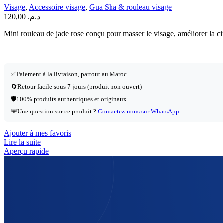
Visage
,
Accessoire visage
,
Gua Sha & rouleau visage
120,00
د.م.
Mini rouleau de jade rose conçu pour masser le visage, améliorer la circ
✅
Paiement à la livraison, partout au Maroc
🔄
Retour facile sous 7 jours (produit non ouvert)
🛡️
100% produits authentiques et originaux
💬
Une question sur ce produit ?
Contactez-nous sur WhatsApp
Ajouter à mes favoris
Lire la suite
Aperçu rapide