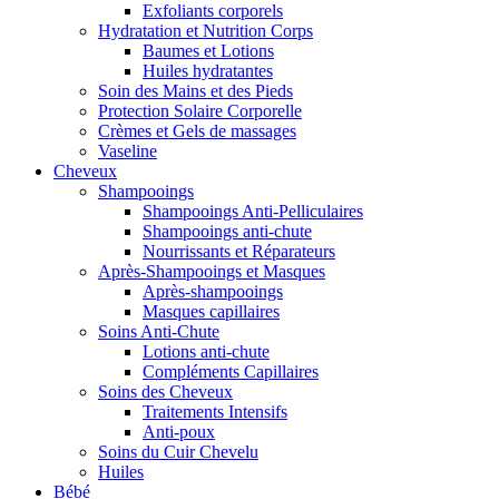
Exfoliants corporels
Hydratation et Nutrition Corps
Baumes et Lotions
Huiles hydratantes
Soin des Mains et des Pieds
Protection Solaire Corporelle
Crèmes et Gels de massages
Vaseline
Cheveux
Shampooings
Shampooings Anti-Pelliculaires
Shampooings anti-chute
Nourrissants et Réparateurs
Après-Shampooings et Masques
Après-shampooings
Masques capillaires
Soins Anti-Chute
Lotions anti-chute
Compléments Capillaires
Soins des Cheveux
Traitements Intensifs
Anti-poux
Soins du Cuir Chevelu
Huiles
Bébé