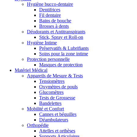
Hygiène bucco-dentaire
Dentifrices
Fil dentaire
Bains de bouche
Brosses à dents
Déodorants et Antitranspirants
Stick, Spray et Roll-on
Hygiène Intime
Préservatifs & Lubrifiants
Soins pour la zone intime
Protection personnelle
Masques de protection
Matériel Médical
Appareils de Mesure & Tests
Tensiomètres
Oxymètres de pouls
Glucomètres
Tests de Grossesse
Bandelettes
Mobilité et Confort
Cannes et béquilles
Déambulateurs
Orthopédie
Attelles et orthèses
Supports Articulaires