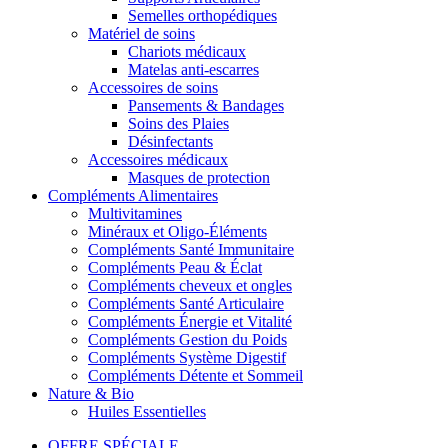
Semelles orthopédiques
Matériel de soins
Chariots médicaux
Matelas anti-escarres
Accessoires de soins
Pansements & Bandages
Soins des Plaies
Désinfectants
Accessoires médicaux
Masques de protection
Compléments Alimentaires
Multivitamines
Minéraux et Oligo-Éléments
Compléments Santé Immunitaire
Compléments Peau & Éclat
Compléments cheveux et ongles
Compléments Santé Articulaire
Compléments Énergie et Vitalité
Compléments Gestion du Poids
Compléments Système Digestif
Compléments Détente et Sommeil
Nature & Bio
Huiles Essentielles
OFFRE SPÉCIALE