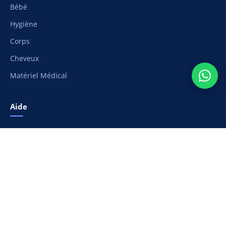
Bébé
Hygiène
Corps
Cheveux
Matériel Médical
Aide
Suivi de commande
Moyens de paiement
Livraison et frais de port
Retours et remboursement
Nous contacter
Ma liste de souhaits