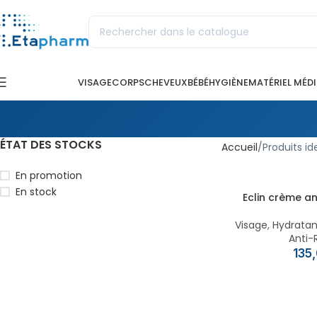
VISAGE
CORPS
CHEVEUX
BÉBÉ
HYGIÈNE
MATÉRIEL MÉD
ÉTAT DES STOCKS
Accueil
Produits ide
En promotion
En stock
Eclin crème a
Visage
,
Hydratan
Anti-