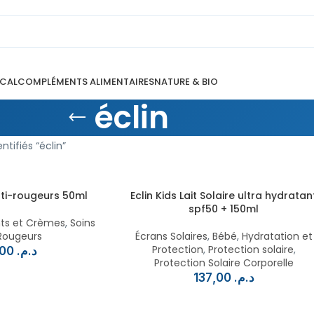
ICAL
COMPLÉMENTS ALIMENTAIRES
NATURE & BIO
éclin
ntifiés “éclin”
nti-rougeurs 50ml
Eclin Kids Lait Solaire ultra hydratan
spf50 + 150ml
ts et Crèmes
,
Soins
Rougeurs
Écrans Solaires
,
Bébé
,
Hydratation et
Protection
,
Protection solaire
,
135,00
د.م.
Protection Solaire Corporelle
137,00
د.م.