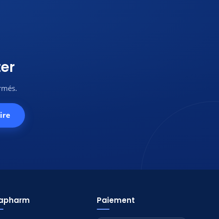
er
ormés.
ire
tapharm
Paiement