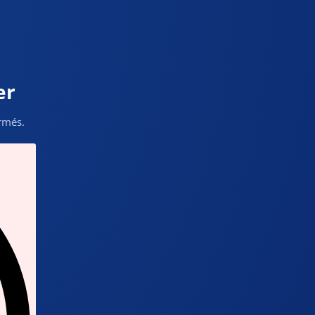
er
ormés.