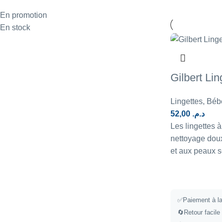
En promotion
En stock
Gilbert Lin
Lingettes
,
Béb
52,00
د.م.
Les lingettes à
nettoyage doux
et aux peaux s
✅
Paiement à la
🔄
Retour facile