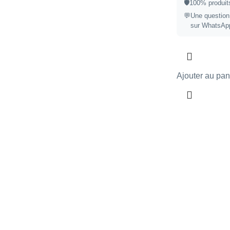
🛡️
100% produits
💬
Une question
sur WhatsAp
Ajouter au pan