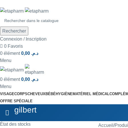
Rechercher
Connexion / Inscription
0
Favoris
0
élément
0,00
د.م.
Menu
0
élément
0,00
د.م.
Menu
VISAGE
CORPS
CHEVEUX
BÉBÉ
HYGIÈNE
MATÉRIEL MÉDICAL
COMPLÉM
OFFRE SPÉCIALE
gilbert
État des stocks
Accueil
Produit