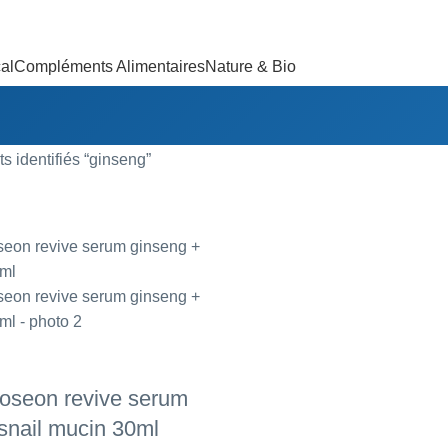
al
Compléments Alimentaires
Nature & Bio
ts identifiés “ginseng”
joseon revive serum
snail mucin 30ml