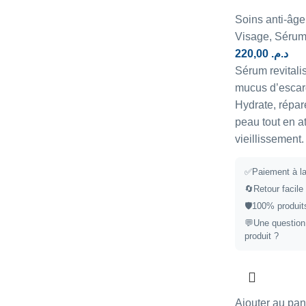
Soins anti-âge 
Visage
,
Sérum
220,00
د.م.
Sérum revitali
mucus d’escarg
Hydrate, répare
peau tout en a
vieillissement.
✅Paiement à la 
🔄Retour facile 
🛡️100% produit
💬Une question
produit ?
Ajouter au pan