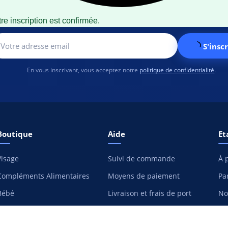
re inscription est confirmée.
S'inscr
En vous inscrivant, vous acceptez notre
politique de confidentialité
.
Boutique
Aide
Et
Visage
Suivi de commande
À 
Compléments Alimentaires
Moyens de paiement
Pa
Bébé
Livraison et frais de port
No
Hygiène
Retours et remboursement
Co