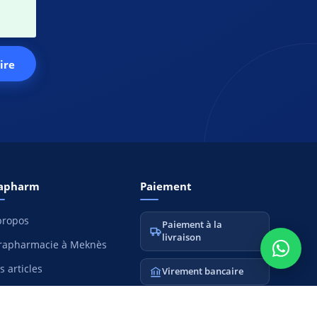
ire
apharm
Paiement
propos
Paiement à la
livraison
rapharmacie à Meknès
s articles
Virement bancaire
nfidentialité