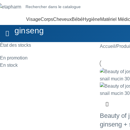
Visage
Corps
Cheveux
Bébé
Hygiène
Matériel Médic
ginseng
État des stocks
Accueil
Produi
En promotion
En stock
Beauty of 
ginseng + 