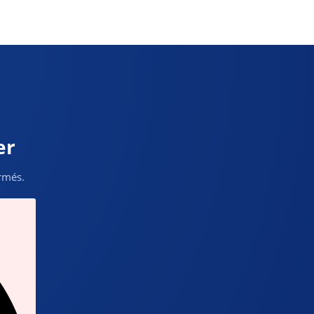
er
ormés.