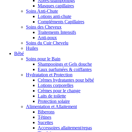
Après-shampooings
Masques capillaires
Soins Anti-Chute
Lotions anti-chute
Compléments Capillaires
Soins des Cheveux
Traitements Intensifs
Anti-poux
Soins du Cuir Chevelu
Huiles
Bébé
Soins pour le Bain
Shampooings et Gels douche
Eaux parfumées & coiffantes
Hydratation et Protection
Crèmes hydratantes pour bébé
Lotions corporelles
Crèmes pour le change
Laits de toilette
Protection solaire
Alimentation et Allaitement
Biberons
Tétines
Sucettes
Accessoires allaitement/repas