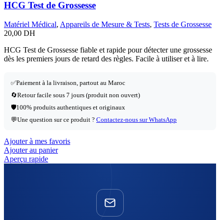
HCG Test de Grossesse
Matériel Médical
,
Appareils de Mesure & Tests
,
Tests de Grossesse
20,00
DH
HCG Test de Grossesse fiable et rapide pour détecter une grossesse
dès les premiers jours de retard des règles. Facile à utiliser et à lire.
✅
Paiement à la livraison, partout au Maroc
🔄
Retour facile sous 7 jours (produit non ouvert)
🛡️
100% produits authentiques et originaux
💬
Une question sur ce produit ?
Contactez-nous sur WhatsApp
Ajouter à mes favoris
Ajouter au panier
Aperçu rapide