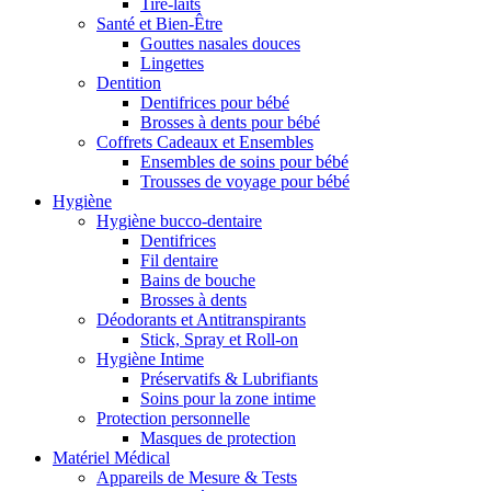
Tire-laits
Santé et Bien-Être
Gouttes nasales douces
Lingettes
Dentition
Dentifrices pour bébé
Brosses à dents pour bébé
Coffrets Cadeaux et Ensembles
Ensembles de soins pour bébé
Trousses de voyage pour bébé
Hygiène
Hygiène bucco-dentaire
Dentifrices
Fil dentaire
Bains de bouche
Brosses à dents
Déodorants et Antitranspirants
Stick, Spray et Roll-on
Hygiène Intime
Préservatifs & Lubrifiants
Soins pour la zone intime
Protection personnelle
Masques de protection
Matériel Médical
Appareils de Mesure & Tests