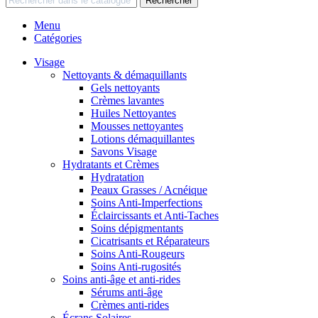
Rechercher
Menu
Catégories
Visage
Nettoyants & démaquillants
Gels nettoyants
Crèmes lavantes
Huiles Nettoyantes
Mousses nettoyantes
Lotions démaquillantes
Savons Visage
Hydratants et Crèmes
Hydratation
Peaux Grasses / Acnéique
Soins Anti-Imperfections
Éclaircissants et Anti-Taches
Soins dépigmentants
Cicatrisants et Réparateurs
Soins Anti-Rougeurs
Soins Anti-rugosités
Soins anti-âge et anti-rides
Sérums anti-âge
Crèmes anti-rides
Écrans Solaires