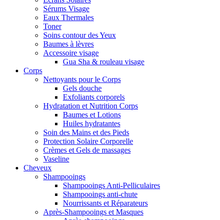
Sérums Visage
Eaux Thermales
Toner
Soins contour des Yeux
Baumes à lèvres
Accessoire visage
Gua Sha & rouleau visage
Corps
Nettoyants pour le Corps
Gels douche
Exfoliants corporels
Hydratation et Nutrition Corps
Baumes et Lotions
Huiles hydratantes
Soin des Mains et des Pieds
Protection Solaire Corporelle
Crèmes et Gels de massages
Vaseline
Cheveux
Shampooings
Shampooings Anti-Pelliculaires
Shampooings anti-chute
Nourrissants et Réparateurs
Après-Shampooings et Masques