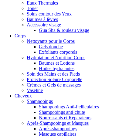
Eaux Thermales
Toner
Soins contour des Yeux
Baumes à lèvres
Accessoire visage
Gua Sha & rouleau visage
Corps
Nettoyants pour le Corps
Gels douche
Exfoliants corporels
Hydratation et Nutrition Corps
Baumes et Lotions
Huiles hydratantes
Soin des Mains et des Pieds
Protection Solaire Corporelle
Crèmes et Gels de massages
Vaseline
Cheveux
Shampooings
Shampooings Anti-Pelliculaires
Shampooings anti-chute
Nourrissants et Réparateurs
Après-Shampooings et Masques
Après-shampooings
Masques capillaires