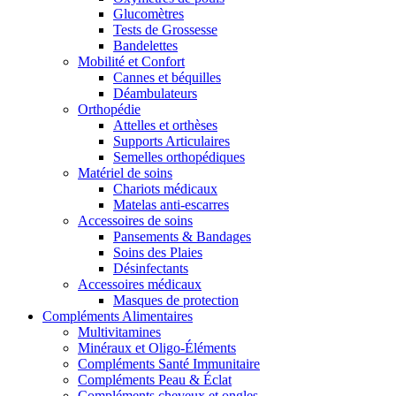
Glucomètres
Tests de Grossesse
Bandelettes
Mobilité et Confort
Cannes et béquilles
Déambulateurs
Orthopédie
Attelles et orthèses
Supports Articulaires
Semelles orthopédiques
Matériel de soins
Chariots médicaux
Matelas anti-escarres
Accessoires de soins
Pansements & Bandages
Soins des Plaies
Désinfectants
Accessoires médicaux
Masques de protection
Compléments Alimentaires
Multivitamines
Minéraux et Oligo-Éléments
Compléments Santé Immunitaire
Compléments Peau & Éclat
Compléments cheveux et ongles