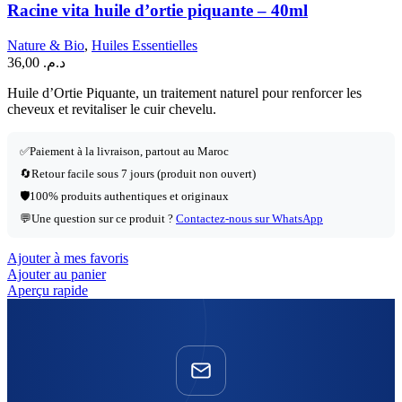
Racine vita huile d’ortie piquante – 40ml
Nature & Bio
,
Huiles Essentielles
36,00
د.م.
Huile d’Ortie Piquante, un traitement naturel pour renforcer les
cheveux et revitaliser le cuir chevelu.
✅
Paiement à la livraison, partout au Maroc
🔄
Retour facile sous 7 jours (produit non ouvert)
🛡️
100% produits authentiques et originaux
💬
Une question sur ce produit ?
Contactez-nous sur WhatsApp
Ajouter à mes favoris
Ajouter au panier
Aperçu rapide