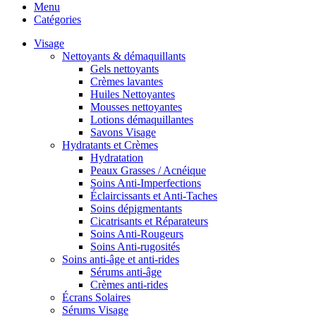
Menu
Catégories
Visage
Nettoyants & démaquillants
Gels nettoyants
Crèmes lavantes
Huiles Nettoyantes
Mousses nettoyantes
Lotions démaquillantes
Savons Visage
Hydratants et Crèmes
Hydratation
Peaux Grasses / Acnéique
Soins Anti-Imperfections
Éclaircissants et Anti-Taches
Soins dépigmentants
Cicatrisants et Réparateurs
Soins Anti-Rougeurs
Soins Anti-rugosités
Soins anti-âge et anti-rides
Sérums anti-âge
Crèmes anti-rides
Écrans Solaires
Sérums Visage