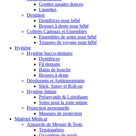
Gouttes nasales douces
Lingettes
Dentition
Dentifrices pour bébé
Brosses à dents pour bébé
Coffrets Cadeaux et Ensembles
Ensembles de soins pour bébé
Trousses de voyage pour bébé
Hygiène
Hygiène bucco-dentaire
Dentifrices
Fil dentaire
Bains de bouche
Brosses à dents
Déodorants et Antitranspirants
Stick, Spray et Roll-on
Hygiène Intime
Préservatifs & Lubrifiants
Soins pour la zone intime
Protection personnelle
Masques de protection
Matériel Médical
Appareils de Mesure & Tests
Tensiomètres
Oxymètres de pouls