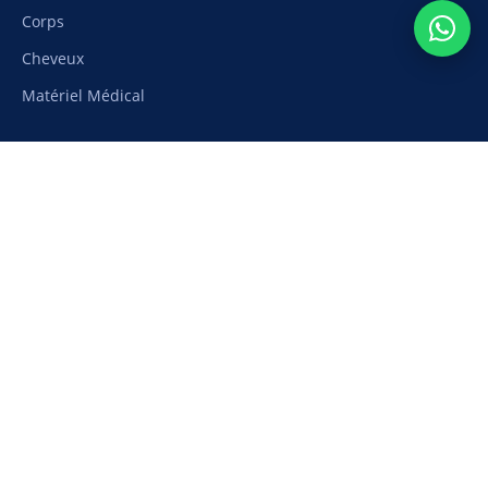
Corps
Cheveux
Matériel Médical
Aide
Suivi de commande
Moyens de paiement
Livraison et frais de port
Retours et remboursement
Nous contacter
Ma liste de souhaits
Etapharm