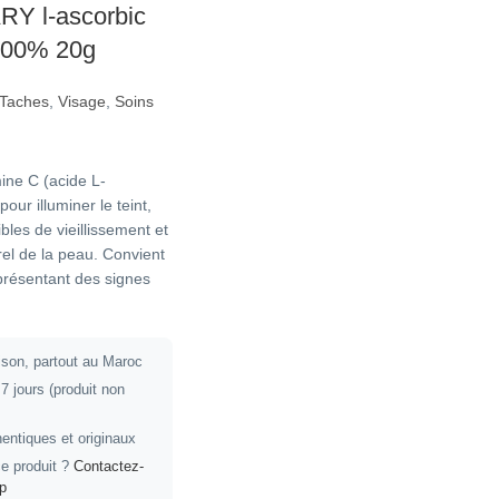
Y l-ascorbic
100% 20g
i-Taches
,
Visage
,
Soins
ine C (acide L-
our illuminer le teint,
ibles de vieillissement et
urel de la peau. Convient
présentant des signes
aison, partout au Maroc
7 jours (produit non
entiques et originaux
e produit ?
Contactez-
p