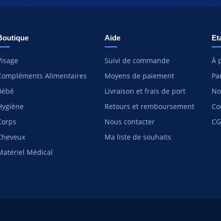
Boutique
Aide
Et
Visage
Suivi de commande
À 
Compléments Alimentaires
Moyens de paiement
Pa
Bébé
Livraison et frais de port
No
Hygiène
Retours et remboursement
Co
Corps
Nous contacter
CG
Cheveux
Ma liste de souhaits
Matériel Médical