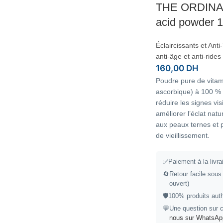
THE ORDINAR
acid powder 
Éclaircissants et Ant
anti-âge et anti-rides
160,00
DH
Poudre pure de vitam
ascorbique) à 100 % p
réduire les signes vis
améliorer l’éclat nat
aux peaux ternes et 
de vieillissement.
✅
Paiement à la livr
🔄
Retour facile sous 
ouvert)
🛡️
100% produits auth
💬
Une question sur c
nous sur WhatsAp