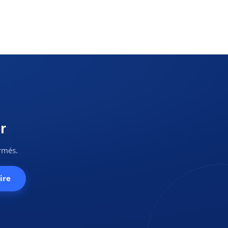
r
ormés.
ire