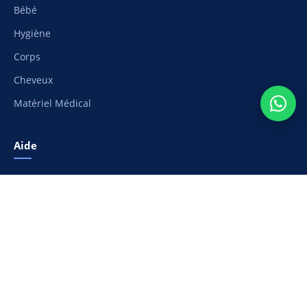
Bébé
Hygiène
Corps
Cheveux
Matériel Médical
Aide
Suivi de commande
Moyens de paiement
Livraison et frais de port
Retours et remboursement
Nous contacter
Ma liste de souhaits