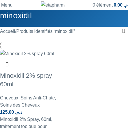
Menu
0
élément
0,00
.م
minoxidil
Accueil
Produits identifiés “minoxidil”
Minoxidil 2% spray
60ml
Cheveux
,
Soins Anti-Chute
,
Soins des Cheveux
125,00
د.م.
Minoxidil 2% Spray, 60ml,
traitement topique pour