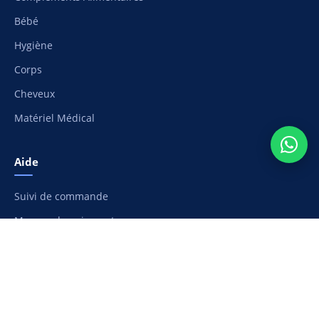
Bébé
Hygiène
Corps
Cheveux
Matériel Médical
Aide
Suivi de commande
Moyens de paiement
Livraison et frais de port
Retours et remboursement
Nous contacter
Ma liste de souhaits