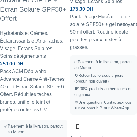
Advanced Crème +
Visage
,
Écrans Solaires
Écran Solaire SPF50+
175,00
DH
Pack Uriage Hyséac : fluide
Offert
solaire SPF50+ + gel nettoyant
50 ml offert. Routine idéale
Hydratants et Crèmes
,
pour les peaux mixtes à
Éclaircissants et Anti-Taches
,
grasses.
Visage
,
Écrans Solaires
,
Soins dépigmentants
✅Paiement à la livraison, partout
250,00
DH
au Maroc
Pack ACM Dépiwhite
🔄Retour facile sous 7 jours
Advanced Crème Anti-Taches
(produit non ouvert)
40ml + Écran Solaire SPF50+
🛡️100% produits authentiques et
Offert. Réduit les taches
originaux
brunes, unifie le teint et
💬Une question
Contactez-nous
sur ce produit ?
sur WhatsApp
protège contre les UV.
✅
Paiement à la livraison, partout
au Maroc