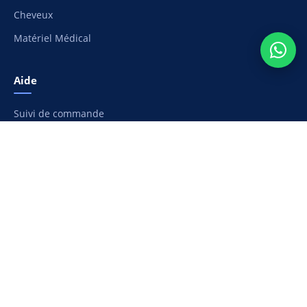
Cheveux
Matériel Médical
Aide
Suivi de commande
Moyens de paiement
Livraison et frais de port
Retours et remboursement
Nous contacter
Ma liste de souhaits
Etapharm
À propos