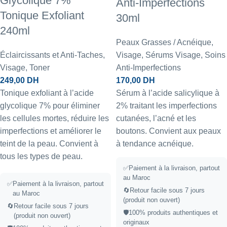
Glycolique 7%
Anti-Imperfections
Tonique Exfoliant
30ml
240ml
Peaux Grasses / Acnéique
,
Éclaircissants et Anti-Taches
,
Visage
,
Sérums Visage
,
Soins
Visage
,
Toner
Anti-Imperfections
249,00
DH
170,00
DH
Tonique exfoliant à l’acide
Sérum à l’acide salicylique à
glycolique 7% pour éliminer
2% traitant les imperfections
les cellules mortes, réduire les
cutanées, l’acné et les
imperfections et améliorer le
boutons. Convient aux peaux
teint de la peau. Convient à
à tendance acnéique.
tous les types de peau.
✅Paiement à la livraison, partout
au Maroc
✅
Paiement à la livraison, partout
🔄Retour facile sous 7 jours
au Maroc
(produit non ouvert)
🔄
Retour facile sous 7 jours
🛡️100% produits authentiques et
(produit non ouvert)
originaux