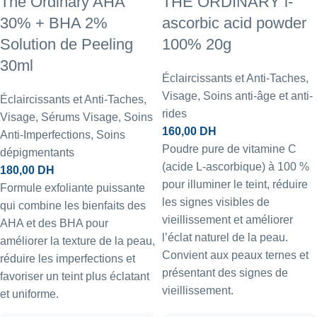
The Ordinary AHA
THE ORDINARY l-
30% + BHA 2%
ascorbic acid powder
Solution de Peeling
100% 20g
30ml
Éclaircissants et Anti-Taches
,
Visage
,
Soins anti-âge et anti-
Éclaircissants et Anti-Taches
,
rides
Visage
,
Sérums Visage
,
Soins
160,00
DH
Anti-Imperfections
,
Soins
Poudre pure de vitamine C
dépigmentants
(acide L-ascorbique) à 100 %
180,00
DH
pour illuminer le teint, réduire
Formule exfoliante puissante
les signes visibles de
qui combine les bienfaits des
vieillissement et améliorer
AHA et des BHA pour
l’éclat naturel de la peau.
améliorer la texture de la peau,
Convient aux peaux ternes et
réduire les imperfections et
présentant des signes de
favoriser un teint plus éclatant
vieillissement.
et uniforme.