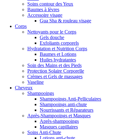
Soins contour des Yeux
Baumes à lèvres
Accessoire visage
Gua Sha & rouleau visage
Corps
Nettoyants pour le Corps
Gels douche
Exfoliants corporels
Hydratation et Nutrition Corps
Baumes et Lotions
Huiles hydratantes
Soin des Mains et des Pieds
Protection Solaire Corporelle
Crèmes et Gels de massages
Vaseline
Cheveux
Shampooings
Shampooings Anti-Pelliculaires
Shampooings anti-chute
Nourrissants et Réparateurs
Après-Shampooings et Masques
Après-shampooings
Masques capillaires
Soins Anti-Chute
Lotions anti-chute