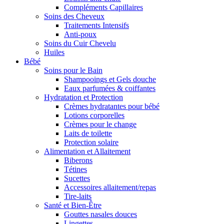
Compléments Capillaires
Soins des Cheveux
Traitements Intensifs
Anti-poux
Soins du Cuir Chevelu
Huiles
Bébé
Soins pour le Bain
Shampooings et Gels douche
Eaux parfumées & coiffantes
Hydratation et Protection
Crèmes hydratantes pour bébé
Lotions corporelles
Crèmes pour le change
Laits de toilette
Protection solaire
Alimentation et Allaitement
Biberons
Tétines
Sucettes
Accessoires allaitement/repas
Tire-laits
Santé et Bien-Être
Gouttes nasales douces
Lingettes