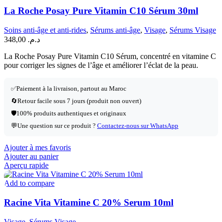
La Roche Posay Pure Vitamin C10 Sérum 30ml
Soins anti-âge et anti-rides
,
Sérums anti-âge
,
Visage
,
Sérums Visage
348,00
د.م.
La Roche Posay Pure Vitamin C10 Sérum, concentré en vitamine C
pour corriger les signes de l’âge et améliorer l’éclat de la peau.
✅
Paiement à la livraison, partout au Maroc
🔄
Retour facile sous 7 jours (produit non ouvert)
🛡️
100% produits authentiques et originaux
💬
Une question sur ce produit ?
Contactez-nous sur WhatsApp
Ajouter à mes favoris
Ajouter au panier
Aperçu rapide
Add to compare
Racine Vita Vitamine C 20% Serum 10ml
Visage
,
Sérums Visage