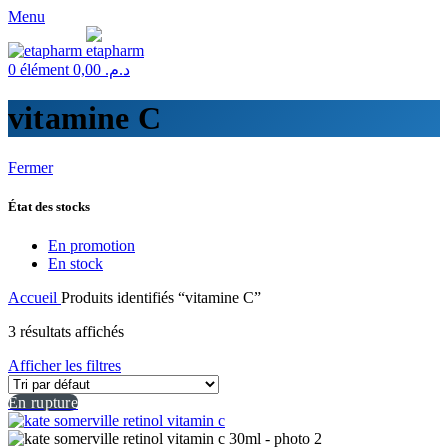
Menu
0
élément
0,00
د.م.
vitamine C
Fermer
État des stocks
En promotion
En stock
Accueil
Produits identifiés “vitamine C”
3 résultats affichés
Afficher les filtres
En rupture