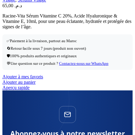
65,00
د.م.
Racine-Vita Sérum Vitamine C 20%, Acide Hyaluronique &
Vitamine E, 10ml, pour une peau éclatante, hydratée et protégée des
signes de l’âge.
✅
Paiement à la livraison, partout au Maroc
🔄
Retour facile sous 7 jours (produit non ouvert)
🛡️
100% produits authentiques et originaux
💬
Une question sur ce produit ?
Contactez-nous sur WhatsApp
Ajouter à mes favoris
Ajouter au panier
Aperçu rapide
Abonnez-vous à notre newsletter