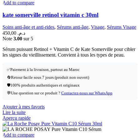
Add to compare
kate somerville retinol vitamin c 30ml
Soins anti-âge et anti-rides
,
Sérums anti-âge
,
Visage
,
Sérums Visage
450,00
د.م.
Note
3.00
sur 5
Sérum puissant Retinol + Vitamin C de Kate Somerville pour cibler
les signes du vieillissement. Convient à tous les types de peau.
✅
Paiement à la livraison, partout au Maroc
🔄
Retour facile sous 7 jours (produit non ouvert)
🛡️
100% produits authentiques et originaux
💬
Une question sur ce produit ?
Contactez-nous sur WhatsApp
Ajouter à mes favoris
Lire la suite
Aperçu rapide
Add to compare