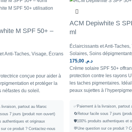
ACM Depiwhite S SPF
hite M SPF 50+ –
ml
Éclaircissants et Anti-Taches
,
Solaires
,
Soins dépigmentant
 et Anti-Taches
,
Visage
,
Écrans
175,00
د.م.
Crème solaire SPF 50+ offrant
protection contre les rayons U
tectrice conçue pour aider à
les taches pigmentaires. Idéal
rpigmentation et protéger la
peaux sujettes à l’hyperpigme
 néfastes du soleil.
✅
Paiement à la livraison, partout
 livraison, partout au Maroc
🔄
Retour facile sous 7 jours (prod
 sous 7 jours (produit non ouvert)
🛡️
100% produits authentiques et o
 authentiques et originaux
💬
Une question sur ce produit ?
C
 sur ce produit ?
Contactez-nous