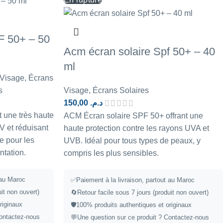
 50+ – 50
Acm écran solaire Spf 50+ – 40
ml
Visage
,
Écrans
s
Visage
,
Écrans Solaires
150,00
د.م.
 une très haute
ACM Écran solaire SPF 50+ offrant une
V et réduisant
haute protection contre les rayons UVA et
e pour les
UVB. Idéal pour tous types de peaux, y
ntation.
compris les plus sensibles.
 au Maroc
✅
Paiement à la livraison, partout au Maroc
uit non ouvert)
🔄
Retour facile sous 7 jours (produit non ouvert)
riginaux
🛡️
100% produits authentiques et originaux
ontactez-nous
💬
Une question sur ce produit ?
Contactez-nous