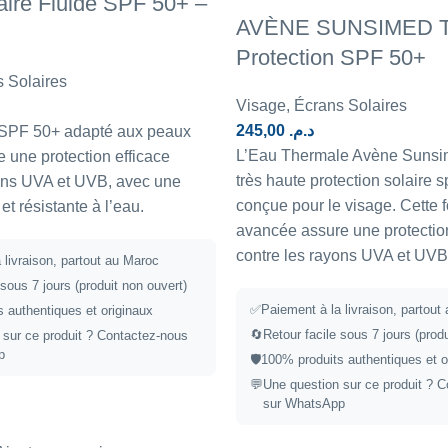
ire Fluide SPF 50+ –
AVÈNE SUNSIMED Tr
Protection SPF 50+
 Solaires
Visage
,
Écrans Solaires
245,00
د.م.
e SPF 50+ adapté aux peaux
L’Eau Thermale Avène Sunsim
e une protection efficace
très haute protection solaire 
yons UVA et UVB, avec une
conçue pour le visage. Cette 
et résistante à l’eau.
avancée assure une protectio
contre les rayons UVA et UVB
 livraison, partout au Maroc
 sous 7 jours (produit non ouvert)
✅
Paiement à la livraison, partout
 authentiques et originaux
🔄
Retour facile sous 7 jours (prod
 sur ce produit ?
Contactez-nous
p
🛡️
100% produits authentiques et o
💬
Une question sur ce produit ?
C
sur WhatsApp