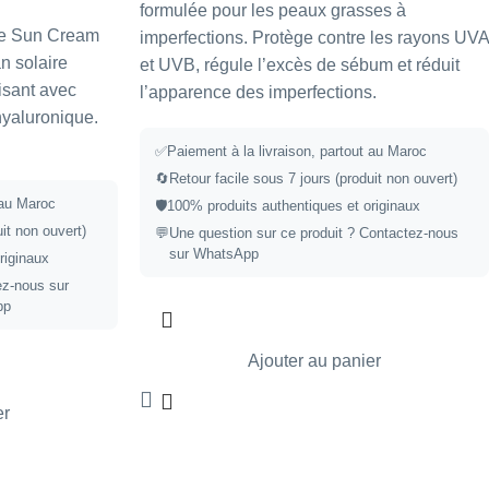
formulée pour les peaux grasses à
re Sun Cream
imperfections. Protège contre les rayons UVA
n solaire
et UVB, régule l’excès de sébum et réduit
isant avec
l’apparence des imperfections.
hyaluronique.
✅
Paiement à la livraison, partout au Maroc
🔄
Retour facile sous 7 jours (produit non ouvert)
 au Maroc
🛡️
100% produits authentiques et originaux
it non ouvert)
💬
Une question sur ce produit ?
Contactez-nous
sur WhatsApp
riginaux
ez-nous sur
pp
Ajouter au panier
er