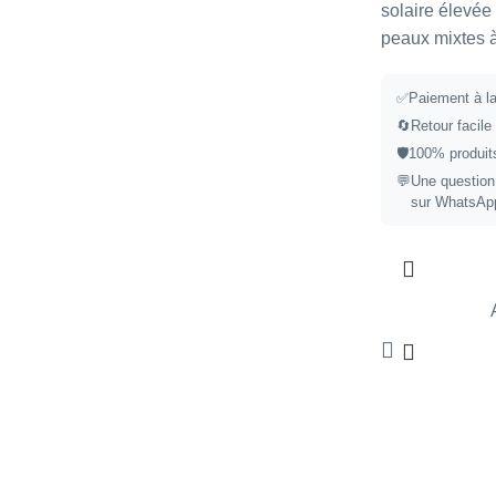
solaire élevée 
peaux mixtes à
✅
Paiement à la
🔄
Retour facile
🛡️
100% produits
💬
Une question
sur WhatsAp