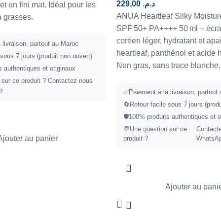
229,00
د.م.
et un fini mat. Idéal pour les
ANUA Heartleaf Silky Moistu
 grasses.
SPF 50+ PA++++ 50 ml – écra
coréen léger, hydratant et apa
 livraison, partout au Maroc
heartleaf, panthénol et acide 
 sous 7 jours (produit non ouvert)
Non gras, sans trace blanche.
 authentiques et originaux
 sur ce produit ?
Contactez-nous
p
✅Paiement à la livraison, partout
🔄Retour facile sous 7 jours (produ
🛡️100% produits authentiques et o
💬Une question sur ce
Contact
Ajouter au panier
produit ?
WhatsA
Ajouter au pani