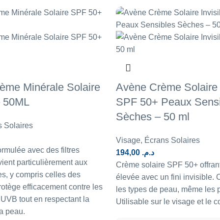
me Minérale Solaire
Avène Crème Solaire I
– 50ML
SPF 50+ Peaux Sensi
Sèches – 50 ml
 Solaires
Visage
,
Écrans Solaires
ormulée avec des filtres
194,00
د.م.
ient particulièrement aux
Crème solaire SPF 50+ offrant
s, y compris celles des
élevée avec un fini invisible. 
rotège efficacement contre les
les types de peau, même les p
UVB tout en respectant la
Utilisable sur le visage et le c
la peau.