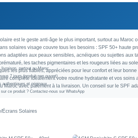
olaire est le geste anti-âge le plus important, surtout au Maroc o
rans solaires visage couvre tous les besoins : SPF 50+ haute prot
ions adaptées aux peaux sensibles, acnéiques ou sujettes aux ta
 prématuré, les taches pigmentaires et les rougeurs liées au so
 livraison, partout au Maroc
es les plus fiables, appréciées pour leur confort et leur bonn
 sous 7 jours (produit non ouvert)
laire complète idéalement votre routine hydratante et vos soins 
 authentiques et originaux
 au Maroc avec paiement à la livraison. Un conseil sur le SPF a
 sur ce produit ?
Contactez-nous sur WhatsApp
e
Écrans Solaires