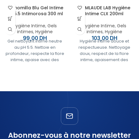
Camomilla Blu Gel Intime
CUMLAUDE LAB Hygiène
pH 5.5 Intimorosa 300 ml
Intime CLX 200ml
Hygiène Intime
,
Gels
Hygiène Intime
,
Gels
intimes
,
Hygiène
intimes
,
Hygiène
99,00
DH
103,00
DH
Gel nettoyant intime neutre
Hygiène intime douce et
au pH 5.5. Nettoie en
respectueuse. Nettoyage
profondeur, respecte la flore
doux, respect de la flore
intime, apaise avec des
intime, apaisement des
extraits de camomille.
irritations et fraîcheur
durable.
✅
Paiement à la livraison,
partout au Maroc
✅
Paiement à la livraison,
partout au Maroc
🔄
Retour facile sous 7
jours (produit non
🔄
Retour facile sous 7
ouvert)
jours (produit non
ouvert)
🛡️
100% produits
authentiques et
🛡️
100% produits
originaux
authentiques et
originaux
💬
Une question sur ce
Abonnez-vous à notre newsletter
produit ?
Contactez-