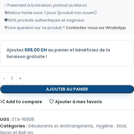
✅
Paiement à la livraison, partout au Maroc
🔄
Retour facile sous 7 jours (produit non ouvert)
🛡️
100% produits authentiques et originaux
💬
Une question sur ce produit ?
Contactez-nous sur WhatsApp
Ajoutez
699,00
DH
au panier et bénéficiez de la
livraison gratuite !
AJOUTER AU PANIER
Add to compare
Ajouter à mes favoris
UGS :
ETA-16908
Catégories :
Déodorants et Antitranspirants
,
Hygiène
,
Stick,
Spray et Roll-on