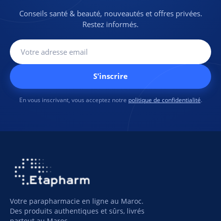
💬
Une question sur ce
nous sur WhatsApp
produit ?
Contactez-
Conseils santé & beauté, nouveautés et offres privées.
nous sur WhatsApp
Restez informés.
S'inscrire
En vous inscrivant, vous acceptez notre
politique de confidentialité
.
Votre parapharmacie en ligne au Maroc.
Des produits authentiques et sûrs, livrés
partout au Maroc.