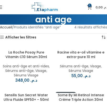
0
0,00
د.م
anti age
Accueil
Produits identifiés “anti age”
4 résultats affichés
Afficher les filtres
La Roche Posay Pure
Racine vita e-oil vitamine e
Vitamin C10 Sérum 30ml
extra-pure 10 ml
Soins anti-âge et anti-rides
,
Sérums anti-âge
,
Visage
,
Sérums anti-âge
,
Visage
,
Sérums Visage
Sérums Visage
55,00
د.م.
348,00
د.م.
Sensilis Sun Secret Water
EN RUPTURE
Some By Mi Retinol Intense
Ultra Fluide SPF50+ – 50ml
Crème Triple Action 30ml