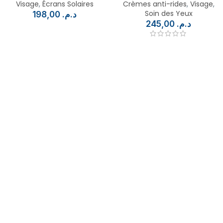
Visage
,
Écrans Solaires
Crèmes anti-rides
,
Visage
,
Soin des Yeux
198,00
د.م.
245,00
د.م.