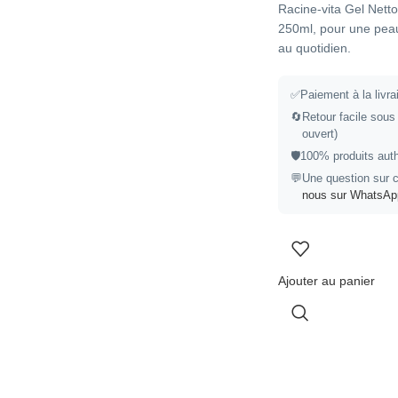
Racine-vita Gel Nett
250ml, pour une peau 
au quotidien.
✅
Paiement à la livr
🔄
Retour facile sous 
ouvert)
🛡️
100% produits auth
💬
Une question sur c
nous sur WhatsAp
Ajouter au panier