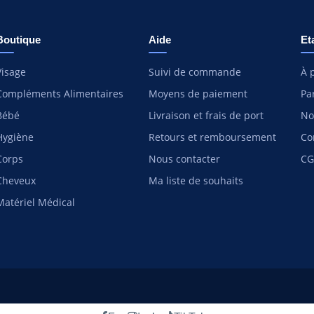
Boutique
Aide
Et
Visage
Suivi de commande
À 
Compléments Alimentaires
Moyens de paiement
Pa
Bébé
Livraison et frais de port
No
Hygiène
Retours et remboursement
Co
Corps
Nous contacter
CG
Cheveux
Ma liste de souhaits
Matériel Médical