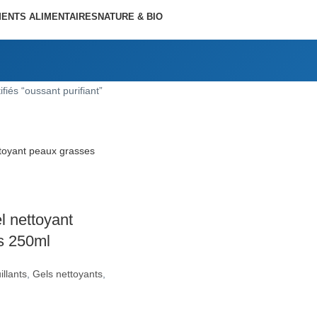
ENTS ALIMENTAIRES
NATURE & BIO
ifiés “oussant purifiant”
l nettoyant
s 250ml
llants
,
Gels nettoyants
,