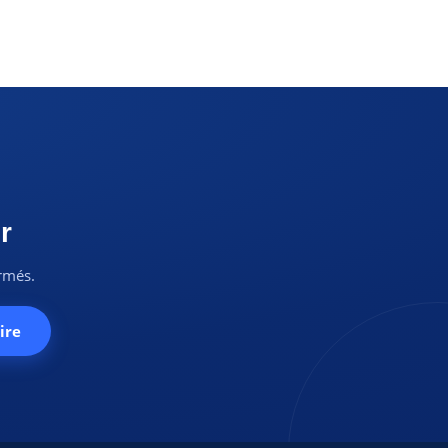
r
ormés.
ire