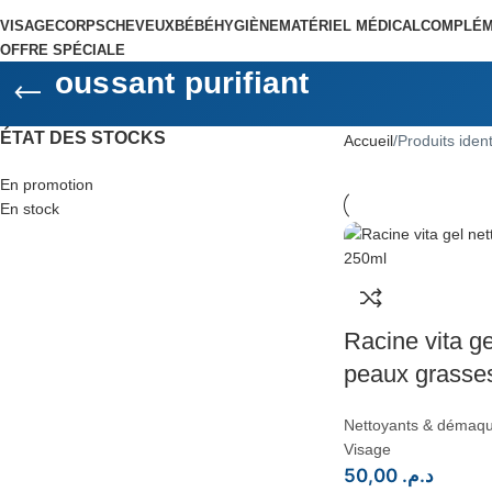
VISAGE
CORPS
CHEVEUX
BÉBÉ
HYGIÈNE
MATÉRIEL MÉDICAL
COMPLÉM
OFFRE SPÉCIALE
oussant purifiant
ÉTAT DES STOCKS
Accueil
Produits ident
En promotion
En stock
Racine vita ge
peaux grasse
Nettoyants & démaqui
Visage
50,00
د.م.