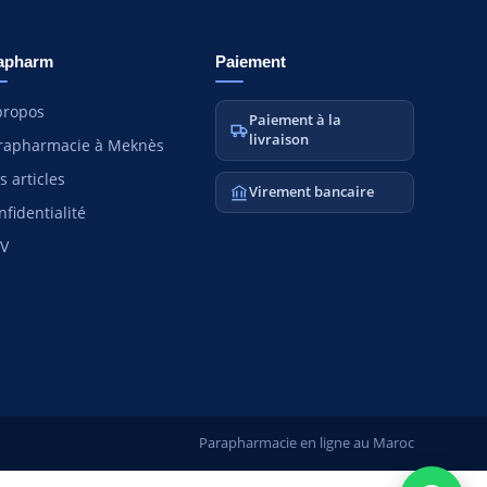
apharm
Paiement
propos
Paiement à la
livraison
rapharmacie à Meknès
s articles
Virement bancaire
nfidentialité
V
Parapharmacie en ligne au Maroc