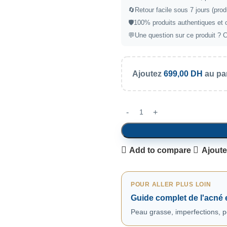
🔄
Retour facile sous 7 jours (prod
🛡️
100% produits authentiques et 
💬
Une question sur ce produit ?
C
Ajoutez
699,00
DH
au pan
Add to compare
Ajoute
POUR ALLER PLUS LOIN
Guide complet de l'acné
Peau grasse, imperfections, po