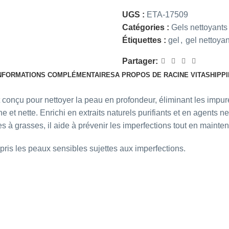
UGS :
ETA-17509
Catégories :
Gels nettoyants
Étiquettes :
gel
,
gel nettoyan
Partager:
NFORMATIONS COMPLÉMENTAIRES
A PROPOS DE RACINE VITA
SHIPPI
conçu pour nettoyer la peau en profondeur, éliminant les impure
 et nette. Enrichi en extraits naturels purifiants et en agents ne
à grasses, il aide à prévenir les imperfections tout en maintena
ris les peaux sensibles sujettes aux imperfections.