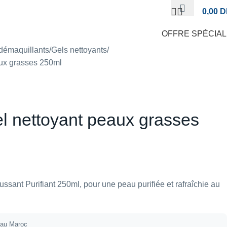
0,00
D
OFFRE SPÉCIA
démaquillants
Gels nettoyants
aux grasses 250ml
el nettoyant peaux grasses
ssant Purifiant 250ml, pour une peau purifiée et rafraîchie au
t au Maroc