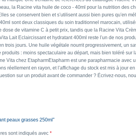
peau, la
Racine vita huile de coco - 40ml
pour la nutrition des c
 Elles se conservent bien et s'utilisent aussi bien pures qu'en 
 40ml
sont deux classiques du soin traditionnel marocain, utilis
 dose de vitamine C à petit prix, tandis que la
Racine Vita Crè
ita Lait Eclaircissant et hydratant 400ml
reste l'un de nos produ
 en trois jours. Une huile végétale nourrit progressivement, u
de produits : moins spectaculaire au départ, mais bien toléré su
e Vita chez EtapharmEtapharm est une parapharmacie avec une
s réellement en rayon, et l'affichage du stock est mis à jour en
e question sur un produit avant de commander ? Écrivez-nous, no
oyant peaux grasses 250ml”
res sont indiqués avec
*