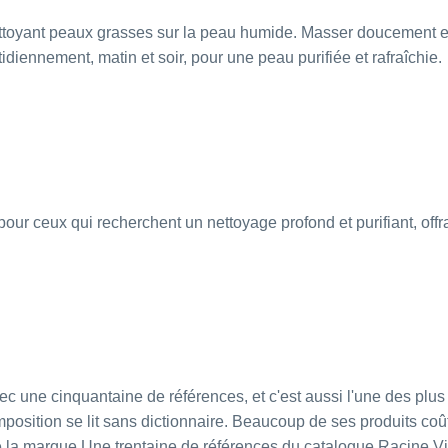
nettoyant peaux grasses sur la peau humide. Masser doucement e
diennement, matin et soir, pour une peau purifiée et rafraîchie.
 pour ceux qui recherchent un nettoyage profond et purifiant, off
c une cinquantaine de références, et c'est aussi l'une des plus a
mposition se lit sans dictionnaire. Beaucoup de ses produits coû
r de la marque Une trentaine de références du catalogue Racine 