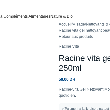
al
Compléments Alimentaires
Nature & Bio
Accueil
Visage
Nettoyants & 
Racine vita gel nettoyant pe
Retour aux produits
Racine Vita
Racine vita g
250ml
50,00
DH
Racine-vita Gel Nettoyant Mou
quotidien.
✅
Paiement à la livraison, partou