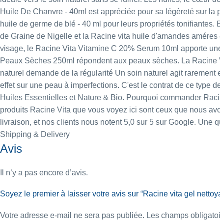
Huile De Chanvre - 40ml
est appréciée pour sa légèreté sur la 
huile de germe de blé - 40 ml
pour leurs propriétés tonifiantes.
de Graine de Nigelle
et la
Racine vita huile d'amandes améres
visage, le
Racine Vita Vitamine C 20% Serum 10ml
apporte une
Peaux Sèches 250ml
répondent aux peaux sèches. La
Racine V
naturel demande de la régularité Un soin naturel agit rarement
effet sur une peau à imperfections. C'est le contrat de ce type 
Huiles Essentielles
et
Nature & Bio
. Pourquoi commander Racin
produits Racine Vita que vous voyez ici sont ceux que nous avon
livraison, et nos clients nous notent 5,0 sur 5 sur Google. Un
Shipping & Delivery
Avis
Il n’y a pas encore d’avis.
Soyez le premier à laisser votre avis sur “Racine vita gel nett
Votre adresse e-mail ne sera pas publiée.
Les champs obligatoi