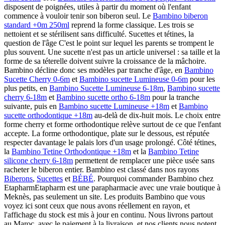
disposent de poignées, utiles à partir du moment où l'enfant
commence à vouloir tenir son biberon seul. Le
Bambino biberon
standard +0m 250ml
reprend la forme classique. Les trois se
nettoient et se stérilisent sans difficulté. Sucettes et tétines, la
question de l'âge C'est le point sur lequel les parents se trompent le
plus souvent. Une sucette n'est pas un article universel : sa taille et la
forme de sa téterelle doivent suivre la croissance de la mâchoire.
Bambino décline donc ses modèles par tranche d'âge, en
Bambino
Sucette Cherry 0-6m
et
Bambino sucette Lumineuse 0-6m
pour les
plus petits, en
Bambino Sucette Lumineuse 6-18m
,
Bambino sucette
cherry 6-18m
et
Bambino sucette ortho 6-18m
pour la tranche
suivante, puis en
Bambino sucette Lumineuse +18m
et
Bambino
sucette orthodontique +18m
au-delà de dix-huit mois. Le choix entre
forme cherry et forme orthodontique relève surtout de ce que l'enfant
accepte. La forme orthodontique, plate sur le dessous, est réputée
respecter davantage le palais lors d'un usage prolongé. Côté tétines,
la
Bambino Tetine Orthodontique +18m
et la
Bambino Tetine
silicone cherry 6-18m
permettent de remplacer une pièce usée sans
racheter le biberon entier. Bambino est classé dans nos rayons
Biberons
,
Sucettes
et
BÉBÉ
. Pourquoi commander Bambino chez
EtapharmEtapharm est une parapharmacie avec une vraie boutique à
Meknès, pas seulement un site. Les produits Bambino que vous
voyez ici sont ceux que nous avons réellement en rayon, et
l'affichage du stock est mis à jour en continu. Nous livrons partout
au Maroc, avec le paiement à la livraison, et nos clients nous notent