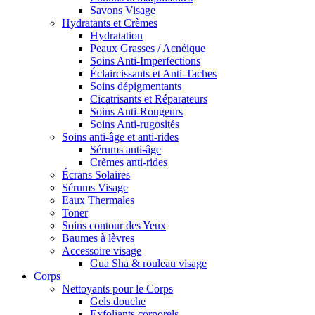
Savons Visage
Hydratants et Crèmes
Hydratation
Peaux Grasses / Acnéique
Soins Anti-Imperfections
Éclaircissants et Anti-Taches
Soins dépigmentants
Cicatrisants et Réparateurs
Soins Anti-Rougeurs
Soins Anti-rugosités
Soins anti-âge et anti-rides
Sérums anti-âge
Crèmes anti-rides
Écrans Solaires
Sérums Visage
Eaux Thermales
Toner
Soins contour des Yeux
Baumes à lèvres
Accessoire visage
Gua Sha & rouleau visage
Corps
Nettoyants pour le Corps
Gels douche
Exfoliants corporels