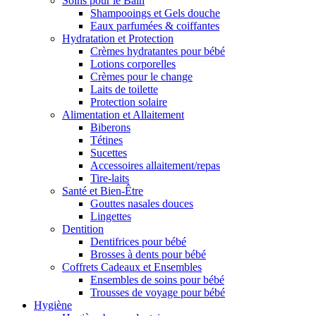
Soins pour le Bain
Shampooings et Gels douche
Eaux parfumées & coiffantes
Hydratation et Protection
Crèmes hydratantes pour bébé
Lotions corporelles
Crèmes pour le change
Laits de toilette
Protection solaire
Alimentation et Allaitement
Biberons
Tétines
Sucettes
Accessoires allaitement/repas
Tire-laits
Santé et Bien-Être
Gouttes nasales douces
Lingettes
Dentition
Dentifrices pour bébé
Brosses à dents pour bébé
Coffrets Cadeaux et Ensembles
Ensembles de soins pour bébé
Trousses de voyage pour bébé
Hygiène