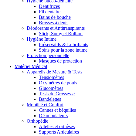
Hygiène bucco-dentaire
Dentifrices
Fil dentaire
Bains de bouche
Brosses à dents
Déodorants et Antitranspirants
Stick, Spray et Roll-on
Hygiène Intime
Préservatifs & Lubrifiants
Soins pour la zone intime
Protection personnelle
Masques de protection
Matériel Médical
Appareils de Mesure & Tests
Tensiomètres
Oxymètres de pouls
Glucomètres
Tests de Grossesse
Bandelettes
Mobilité et Confort
Cannes et béquilles
Déambulateurs
Orthopédie
Attelles et orthèses
Supports Articulaires