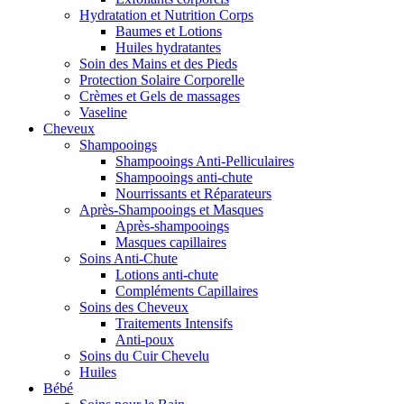
Hydratation et Nutrition Corps
Baumes et Lotions
Huiles hydratantes
Soin des Mains et des Pieds
Protection Solaire Corporelle
Crèmes et Gels de massages
Vaseline
Cheveux
Shampooings
Shampooings Anti-Pelliculaires
Shampooings anti-chute
Nourrissants et Réparateurs
Après-Shampooings et Masques
Après-shampooings
Masques capillaires
Soins Anti-Chute
Lotions anti-chute
Compléments Capillaires
Soins des Cheveux
Traitements Intensifs
Anti-poux
Soins du Cuir Chevelu
Huiles
Bébé