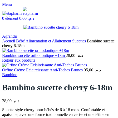
Menu
0
élément
0,00
د.م.
Agrandir
Accueil
Bébé
Alimentation et Allaitement
Sucettes
Bambino sucette
cherry 6-18m
Bambino sucette orthodontique +18m
28,00
د.م.
Retour aux produits
Orfine Crème Eclaircissante Anti-Taches Brunes
95,00
د.م.
Bambino
Bambino sucette cherry 6-18m
28,00
د.م.
Sucette style cherry pour bébés de 6 à 18 mois. Confortable et
apaisante, avec une forme traditionnelle en cerise et une tétine en