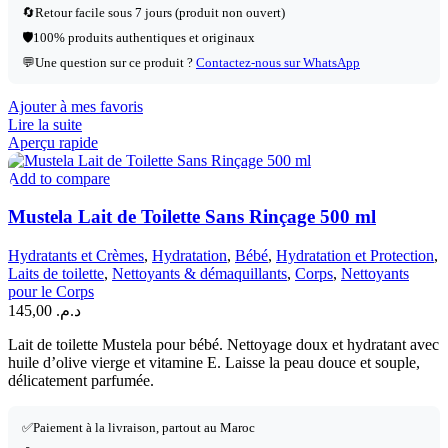
🔄
Retour facile sous 7 jours (produit non ouvert)
🛡️
100% produits authentiques et originaux
💬
Une question sur ce produit ?
Contactez-nous sur WhatsApp
Ajouter à mes favoris
Lire la suite
Aperçu rapide
Add to compare
Mustela Lait de Toilette Sans Rinçage 500 ml
Hydratants et Crèmes
,
Hydratation
,
Bébé
,
Hydratation et Protection
,
Laits de toilette
,
Nettoyants & démaquillants
,
Corps
,
Nettoyants
pour le Corps
145,00
د.م.
Lait de toilette Mustela pour bébé. Nettoyage doux et hydratant avec
huile d’olive vierge et vitamine E. Laisse la peau douce et souple,
délicatement parfumée.
✅
Paiement à la livraison, partout au Maroc