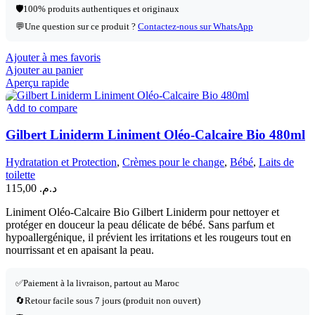
🛡️
100% produits authentiques et originaux
💬
Une question sur ce produit ?
Contactez-nous sur WhatsApp
Ajouter à mes favoris
Ajouter au panier
Aperçu rapide
Add to compare
Gilbert Liniderm Liniment Oléo-Calcaire Bio 480ml
Hydratation et Protection
,
Crèmes pour le change
,
Bébé
,
Laits de
toilette
115,00
د.م.
Liniment Oléo-Calcaire Bio Gilbert Liniderm pour nettoyer et
protéger en douceur la peau délicate de bébé. Sans parfum et
hypoallergénique, il prévient les irritations et les rougeurs tout en
nourrissant et en apaisant la peau.
✅
Paiement à la livraison, partout au Maroc
🔄
Retour facile sous 7 jours (produit non ouvert)