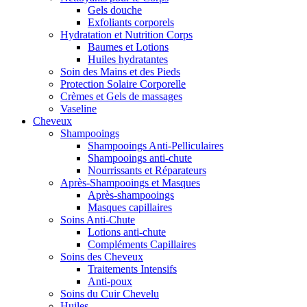
Gels douche
Exfoliants corporels
Hydratation et Nutrition Corps
Baumes et Lotions
Huiles hydratantes
Soin des Mains et des Pieds
Protection Solaire Corporelle
Crèmes et Gels de massages
Vaseline
Cheveux
Shampooings
Shampooings Anti-Pelliculaires
Shampooings anti-chute
Nourrissants et Réparateurs
Après-Shampooings et Masques
Après-shampooings
Masques capillaires
Soins Anti-Chute
Lotions anti-chute
Compléments Capillaires
Soins des Cheveux
Traitements Intensifs
Anti-poux
Soins du Cuir Chevelu
Huiles