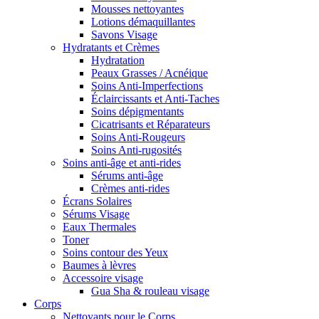
Mousses nettoyantes
Lotions démaquillantes
Savons Visage
Hydratants et Crèmes
Hydratation
Peaux Grasses / Acnéique
Soins Anti-Imperfections
Éclaircissants et Anti-Taches
Soins dépigmentants
Cicatrisants et Réparateurs
Soins Anti-Rougeurs
Soins Anti-rugosités
Soins anti-âge et anti-rides
Sérums anti-âge
Crèmes anti-rides
Écrans Solaires
Sérums Visage
Eaux Thermales
Toner
Soins contour des Yeux
Baumes à lèvres
Accessoire visage
Gua Sha & rouleau visage
Corps
Nettoyants pour le Corps