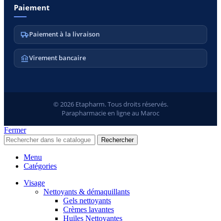
Paiement
Paiement à la livraison
Virement bancaire
© 2026 Etapharm. Tous droits réservés.
Parapharmacie en ligne au Maroc
Fermer
Rechercher
Menu
Catégories
Visage
Nettoyants & démaquillants
Gels nettoyants
Crèmes lavantes
Huiles Nettoyantes