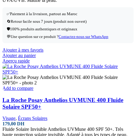
UVA/UVB. Matifie la peau.
✅Paiement à la livraison, partout au Maroc
🔄Retour facile sous 7 jours (produit non ouvert)
🛡️100% produits authentiques et originaux
💬Une question sur ce produit ?
Contactez-nous sur WhatsApp
Ajouter à mes favoris
Ajouter au panier
Aperçu rapide
Add to compare
La Roche Posay Anthelios UVMUNE 400 Fluide
Solaire SPF50+
Visage
,
Écrans Solaires
179,00
DH
Fluide Solaire Invisible Anthelios UVMune 400 SPF 50+. Très
haute protection solaire invisible. Adapté à tous les types de peau.