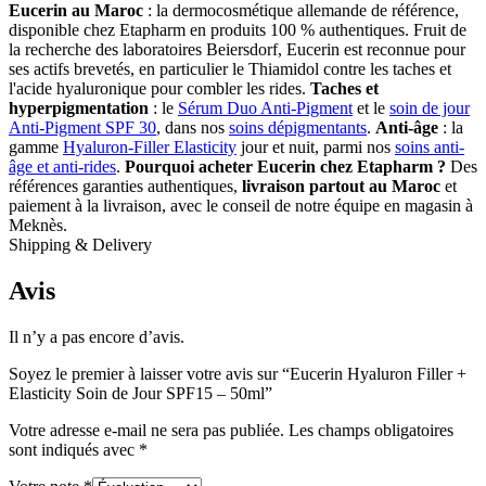
Eucerin au Maroc
: la dermocosmétique allemande de référence,
disponible chez Etapharm en produits 100 % authentiques. Fruit de
la recherche des laboratoires Beiersdorf, Eucerin est reconnue pour
ses actifs brevetés, en particulier le Thiamidol contre les taches et
l'acide hyaluronique pour combler les rides.
Taches et
hyperpigmentation
: le
Sérum Duo Anti-Pigment
et le
soin de jour
Anti-Pigment SPF 30
, dans nos
soins dépigmentants
.
Anti-âge
: la
gamme
Hyaluron-Filler Elasticity
jour et nuit, parmi nos
soins anti-
âge et anti-rides
.
Pourquoi acheter Eucerin chez Etapharm ?
Des
références garanties authentiques,
livraison partout au Maroc
et
paiement à la livraison, avec le conseil de notre équipe en magasin à
Meknès.
Shipping & Delivery
Avis
Il n’y a pas encore d’avis.
Soyez le premier à laisser votre avis sur “Eucerin Hyaluron Filler +
Elasticity Soin de Jour SPF15 – 50ml”
Votre adresse e-mail ne sera pas publiée.
Les champs obligatoires
sont indiqués avec
*