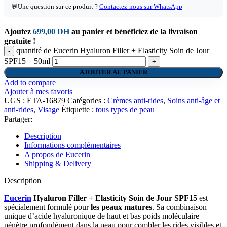
💬
Une question sur ce produit ?
Contactez-nous sur WhatsApp
Ajoutez
699,00
DH
au panier et bénéficiez de la livraison
gratuite !
quantité de Eucerin Hyaluron Filler + Elasticity Soin de Jour
SPF15 – 50ml
AJOUTER AU PANIER
Add to compare
Ajouter à mes favoris
UGS :
ETA-16879
Catégories :
Crèmes anti-rides
,
Soins anti-âge et
anti-rides
,
Visage
Étiquette :
tous types de peau
Partager:
Description
Informations complémentaires
A propos de Eucerin
Shipping & Delivery
Description
Eucerin
Hyaluron Filler + Elasticity Soin de Jour SPF15
est
spécialement formulé pour
les peaux matures
. Sa combinaison
unique d’acide hyaluronique de haut et bas poids moléculaire
pénètre profondément dans la peau pour combler les rides visibles et