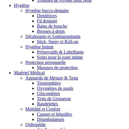
Trousses de voyage pour bébé
Hygiène
Hygiène bucco-dentaire
Dentifrices
Fil dentaire
Bains de bouche
Brosses à dents
Déodorants et Antitranspirants
Stick, Spray et Roll-on
Hygiène Intime
Préservatifs & Lubrifiants
Soins pour la zone intime
Protection personnelle
Masques de protection
Matériel Médical
Appareils de Mesure & Tests
Tensiomètres
Oxymètres de pouls
Glucomètres
Tests de Grossesse
Bandelettes
Mobilité et Confort
Cannes et béquilles
Déambulateurs
Orthopédie