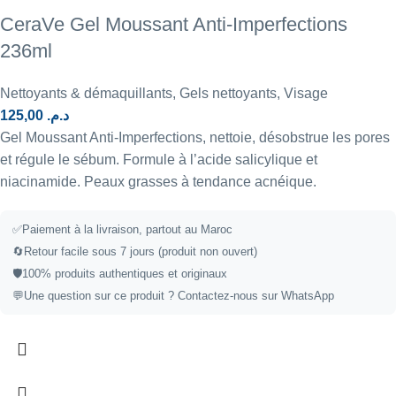
CeraVe Gel Moussant Anti-Imperfections
236ml
Nettoyants & démaquillants
,
Gels nettoyants
,
Visage
125,00
د.م.
Gel Moussant Anti-Imperfections, nettoie, désobstrue les pores
et régule le sébum. Formule à l’acide salicylique et
niacinamide. Peaux grasses à tendance acnéique.
✅
Paiement à la livraison, partout au Maroc
🔄
Retour facile sous 7 jours (produit non ouvert)
🛡️
100% produits authentiques et originaux
💬
Une question sur ce produit ?
Contactez-nous sur WhatsApp