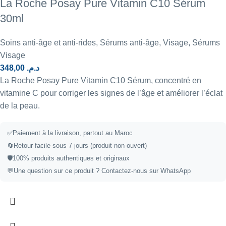
La Roche Posay Pure Vitamin C10 Sérum
30ml
Soins anti-âge et anti-rides
,
Sérums anti-âge
,
Visage
,
Sérums
Visage
348,00
د.م.
La Roche Posay Pure Vitamin C10 Sérum, concentré en
vitamine C pour corriger les signes de l’âge et améliorer l’éclat
de la peau.
✅
Paiement à la livraison, partout au Maroc
🔄
Retour facile sous 7 jours (produit non ouvert)
🛡️
100% produits authentiques et originaux
💬
Une question sur ce produit ?
Contactez-nous sur WhatsApp