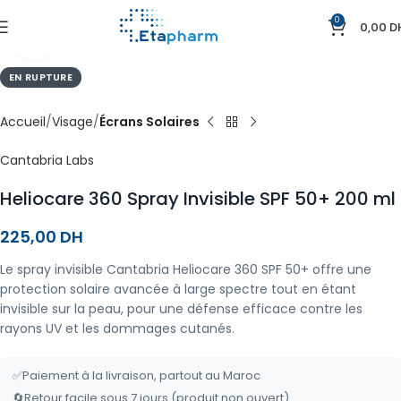
0
0,00
D
Agrandir
EN RUPTURE
Accueil
Visage
Écrans Solaires
Cantabria Labs
Heliocare 360 Spray Invisible SPF 50+ 200 ml
225,00
DH
Le spray invisible Cantabria Heliocare 360 SPF 50+ offre une
protection solaire avancée à large spectre tout en étant
invisible sur la peau, pour une défense efficace contre les
rayons UV et les dommages cutanés.
✅
Paiement à la livraison, partout au Maroc
🔄
Retour facile sous 7 jours (produit non ouvert)