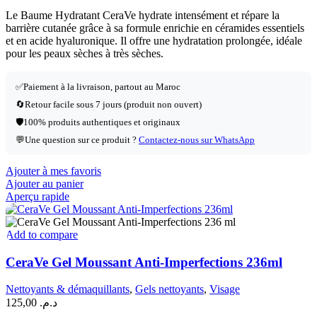
Le Baume Hydratant CeraVe hydrate intensément et répare la
barrière cutanée grâce à sa formule enrichie en céramides essentiels
et en acide hyaluronique. Il offre une hydratation prolongée, idéale
pour les peaux sèches à très sèches.
✅
Paiement à la livraison, partout au Maroc
🔄
Retour facile sous 7 jours (produit non ouvert)
🛡️
100% produits authentiques et originaux
💬
Une question sur ce produit ?
Contactez-nous sur WhatsApp
Ajouter à mes favoris
Ajouter au panier
Aperçu rapide
Add to compare
CeraVe Gel Moussant Anti-Imperfections 236ml
Nettoyants & démaquillants
,
Gels nettoyants
,
Visage
125,00
د.م.