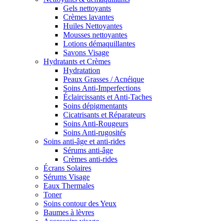
Gels nettoyants
Crèmes lavantes
Huiles Nettoyantes
Mousses nettoyantes
Lotions démaquillantes
Savons Visage
Hydratants et Crèmes
Hydratation
Peaux Grasses / Acnéique
Soins Anti-Imperfections
Éclaircissants et Anti-Taches
Soins dépigmentants
Cicatrisants et Réparateurs
Soins Anti-Rougeurs
Soins Anti-rugosités
Soins anti-âge et anti-rides
Sérums anti-âge
Crèmes anti-rides
Écrans Solaires
Sérums Visage
Eaux Thermales
Toner
Soins contour des Yeux
Baumes à lèvres