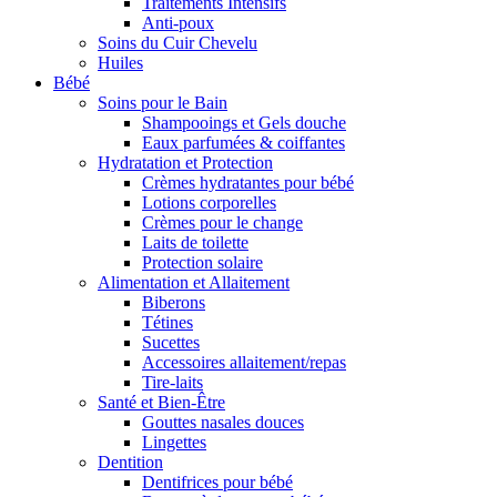
Traitements Intensifs
Anti-poux
Soins du Cuir Chevelu
Huiles
Bébé
Soins pour le Bain
Shampooings et Gels douche
Eaux parfumées & coiffantes
Hydratation et Protection
Crèmes hydratantes pour bébé
Lotions corporelles
Crèmes pour le change
Laits de toilette
Protection solaire
Alimentation et Allaitement
Biberons
Tétines
Sucettes
Accessoires allaitement/repas
Tire-laits
Santé et Bien-Être
Gouttes nasales douces
Lingettes
Dentition
Dentifrices pour bébé