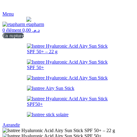
Menu
0
élément
0,00
د.م.
En rupture
Agrandir