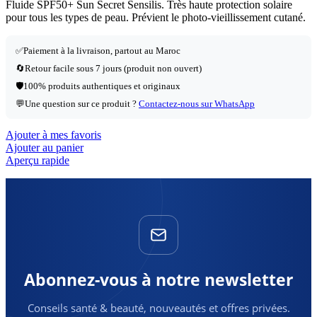
Fluide SPF50+ Sun Secret Sensilis. Très haute protection solaire
pour tous les types de peau. Prévient le photo-vieillissement cutané.
✅
Paiement à la livraison, partout au Maroc
🔄
Retour facile sous 7 jours (produit non ouvert)
🛡️
100% produits authentiques et originaux
💬
Une question sur ce produit ?
Contactez-nous sur WhatsApp
Ajouter à mes favoris
Ajouter au panier
Aperçu rapide
Abonnez-vous à notre newsletter
Conseils santé & beauté, nouveautés et offres privées.