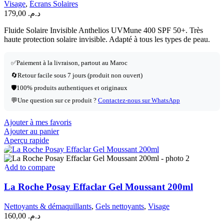
Visage
,
Écrans Solaires
179,00
د.م.
Fluide Solaire Invisible Anthelios UVMune 400 SPF 50+. Très
haute protection solaire invisible. Adapté à tous les types de peau.
✅
Paiement à la livraison, partout au Maroc
🔄
Retour facile sous 7 jours (produit non ouvert)
🛡️
100% produits authentiques et originaux
💬
Une question sur ce produit ?
Contactez-nous sur WhatsApp
Ajouter à mes favoris
Ajouter au panier
Aperçu rapide
Add to compare
La Roche Posay Effaclar Gel Moussant 200ml
Nettoyants & démaquillants
,
Gels nettoyants
,
Visage
160,00
د.م.