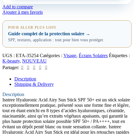
Add to compare
Ajouter à mes favoris
POUR ALLER PLUS LOIN
Guide complet de la protection solaire →
SPF, textures, application : tout pour bien vous protéger.
UGS :
ETA-35254
Catégories :
Visage
,
Écrans Solaires
Étiquettes :
K-beauty
,
NOUVEAU
Partager:
Description
Shipping & Delivery
Description
Isntree Hyaluronic Acid Airy Sun Stick SPF 50+ est un stick solaire
exceptionnellement
pratique,
pr
é
sent
é
sous
une
forme
fine
et lé
g
è
re
,
tout
en
é
tant
enrichi en 8 types d’acides hyaluroniques, céramide,
niacinamide
,
ainsi
qu
’
en
extraits végétaux apaisants
,
qui
garantit
la
plus
haute
protection
solaire
possible
SPF 50+ / PA++++
,
tout
en
é
vitant
un
dépôt
pent
é
blanc
ou
toute
sensation
collante
. Isntree
Hyaluronic Acid Airy Sun Stick
est
id
éal pour les retouches rapides