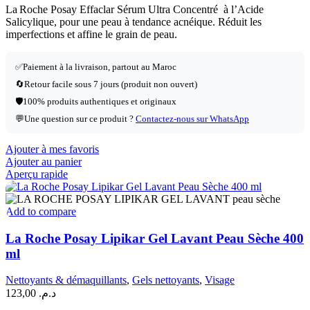
La Roche Posay Effaclar Sérum Ultra Concentré à l’Acide
Salicylique, pour une peau à tendance acnéique. Réduit les
imperfections et affine le grain de peau.
✅
Paiement à la livraison, partout au Maroc
🔄
Retour facile sous 7 jours (produit non ouvert)
🛡️
100% produits authentiques et originaux
💬
Une question sur ce produit ?
Contactez-nous sur WhatsApp
Ajouter à mes favoris
Ajouter au panier
Aperçu rapide
Add to compare
La Roche Posay Lipikar Gel Lavant Peau Sèche 400
ml
Nettoyants & démaquillants
,
Gels nettoyants
,
Visage
123,00
د.م.