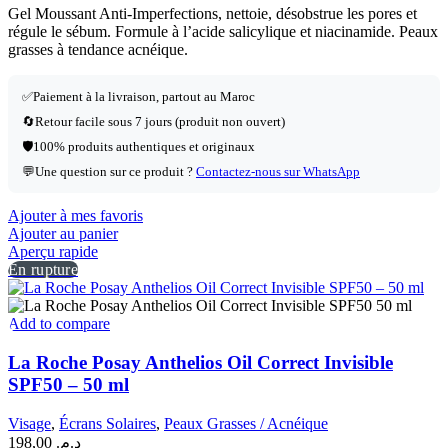
Gel Moussant Anti-Imperfections, nettoie, désobstrue les pores et
régule le sébum. Formule à l’acide salicylique et niacinamide. Peaux
grasses à tendance acnéique.
✅
Paiement à la livraison, partout au Maroc
🔄
Retour facile sous 7 jours (produit non ouvert)
🛡️
100% produits authentiques et originaux
💬
Une question sur ce produit ?
Contactez-nous sur WhatsApp
Ajouter à mes favoris
Ajouter au panier
Aperçu rapide
En rupture
Add to compare
La Roche Posay Anthelios Oil Correct Invisible
SPF50 – 50 ml
Visage
,
Écrans Solaires
,
Peaux Grasses / Acnéique
198,00
د.م.