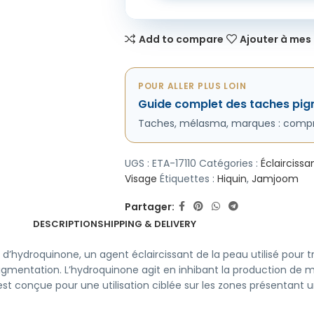
Add to compare
Ajouter à mes 
POUR ALLER PLUS LOIN
Guide complet des taches pi
Taches, mélasma, marques : compren
UGS :
ETA-17110
Catégories :
Éclairciss
Visage
Étiquettes :
Hiquin
,
Jamjoom
Partager:
DESCRIPTION
SHIPPING & DELIVERY
droquinone, un agent éclaircissant de la peau utilisé pour tra
pigmentation. L’hydroquinone agit en inhibant la production de mé
 est conçue pour une utilisation ciblée sur les zones présentant