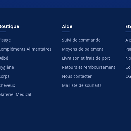
Boutique
Aide
E
Visage
Suivi de commande
À 
Compléments Alimentaires
Moyens de paiement
Pa
Bébé
Livraison et frais de port
No
Hygiène
Retours et remboursement
Co
Corps
Nous contacter
CG
Cheveux
Ma liste de souhaits
Matériel Médical