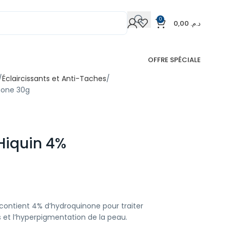
0
0,00
د.م.
OFFRE SPÉCIALE
Éclaircissants et Anti-Taches
none 30g
iquin 4%
ontient 4% d’hydroquinone pour traiter
et l’hyperpigmentation de la peau.