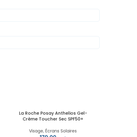
La Roche Posay Anthelios Gel-
EN RUPTURE
La Roche 
Crème Toucher Sec SPF50+
Correct Inv
Visage
,
Écrans Solaires
Visage
,
Écrans 
/