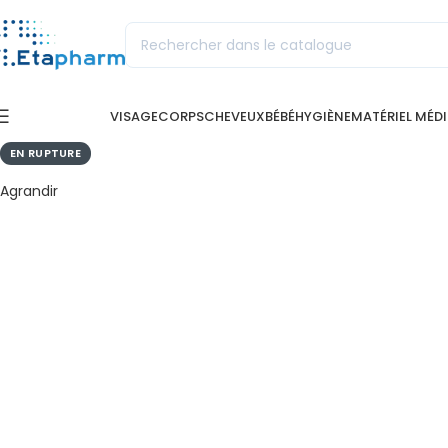
VISAGE
CORPS
CHEVEUX
BÉBÉ
HYGIÈNE
MATÉRIEL MÉD
EN RUPTURE
Agrandir