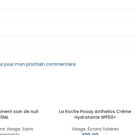
eur pour mon prochain commentaire.
gment soin de nuit
La Roche Posay Anthelios Crème
50ML
Hydratante SPF50+
ms Visage
,
Soins
Visage
,
Écrans Solaires
mentants