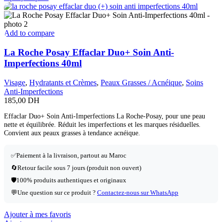
Add to compare
La Roche Posay Effaclar Duo+ Soin Anti-
Imperfections 40ml
Visage
,
Hydratants et Crèmes
,
Peaux Grasses / Acnéique
,
Soins
Anti-Imperfections
185,00
DH
Effaclar Duo+ Soin Anti-Imperfections La Roche-Posay, pour une peau
nette et équilibrée. Réduit les imperfections et les marques résiduelles.
Convient aux peaux grasses à tendance acnéique.
✅
Paiement à la livraison, partout au Maroc
🔄
Retour facile sous 7 jours (produit non ouvert)
🛡️
100% produits authentiques et originaux
💬
Une question sur ce produit ?
Contactez-nous sur WhatsApp
Ajouter à mes favoris