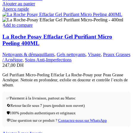
Ajouter au panier
Aperçu rapide
Add to compare
La Roche Posay Effaclar Gel Purifiant Micro
Peeling 400ML
Nettoyants & démaquillants
,
Gels nettoyants
,
Visage
,
Peaux Grasses
/ Acnéique
,
Soins Anti-Imperfections
247,00
DH
Gel Purifiant Micro-Peeling Effaclar La Roche-Posay pour Peau Grasse
Acnéique. Nettoie en profondeur, exfolie en douceur et contrôle l’excès de
sébum.
✅
Paiement à la livraison, partout au Maroc
🔄
Retour facile sous 7 jours (produit non ouvert)
🛡️
100% produits authentiques et originaux
💬
Une question sur ce produit ?
Contactez-nous sur WhatsApp