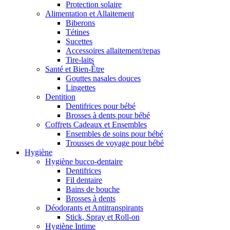
Protection solaire
Alimentation et Allaitement
Biberons
Tétines
Sucettes
Accessoires allaitement/repas
Tire-laits
Santé et Bien-Être
Gouttes nasales douces
Lingettes
Dentition
Dentifrices pour bébé
Brosses à dents pour bébé
Coffrets Cadeaux et Ensembles
Ensembles de soins pour bébé
Trousses de voyage pour bébé
Hygiène
Hygiène bucco-dentaire
Dentifrices
Fil dentaire
Bains de bouche
Brosses à dents
Déodorants et Antitranspirants
Stick, Spray et Roll-on
Hygiène Intime