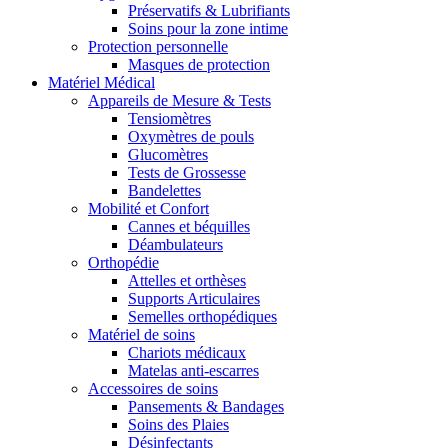
Préservatifs & Lubrifiants
Soins pour la zone intime
Protection personnelle
Masques de protection
Matériel Médical
Appareils de Mesure & Tests
Tensiomètres
Oxymètres de pouls
Glucomètres
Tests de Grossesse
Bandelettes
Mobilité et Confort
Cannes et béquilles
Déambulateurs
Orthopédie
Attelles et orthèses
Supports Articulaires
Semelles orthopédiques
Matériel de soins
Chariots médicaux
Matelas anti-escarres
Accessoires de soins
Pansements & Bandages
Soins des Plaies
Désinfectants