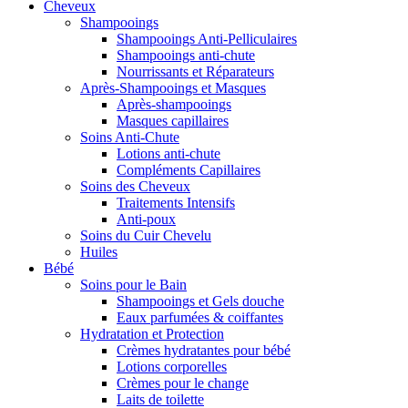
Cheveux
Shampooings
Shampooings Anti-Pelliculaires
Shampooings anti-chute
Nourrissants et Réparateurs
Après-Shampooings et Masques
Après-shampooings
Masques capillaires
Soins Anti-Chute
Lotions anti-chute
Compléments Capillaires
Soins des Cheveux
Traitements Intensifs
Anti-poux
Soins du Cuir Chevelu
Huiles
Bébé
Soins pour le Bain
Shampooings et Gels douche
Eaux parfumées & coiffantes
Hydratation et Protection
Crèmes hydratantes pour bébé
Lotions corporelles
Crèmes pour le change
Laits de toilette