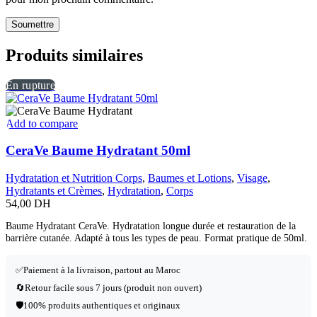
Produits similaires
En rupture
Add to compare
CeraVe Baume Hydratant 50ml
Hydratation et Nutrition Corps
,
Baumes et Lotions
,
Visage
,
Hydratants et Crèmes
,
Hydratation
,
Corps
54,00
DH
Baume Hydratant CeraVe. Hydratation longue durée et restauration de la
barrière cutanée. Adapté à tous les types de peau. Format pratique de 50ml.
✅
Paiement à la livraison, partout au Maroc
🔄
Retour facile sous 7 jours (produit non ouvert)
🛡️
100% produits authentiques et originaux