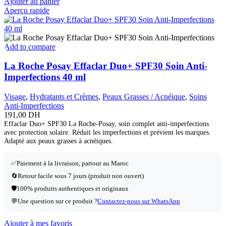
Ajouter au panier
Aperçu rapide
Add to compare
La Roche Posay Effaclar Duo+ SPF30 Soin Anti-
Imperfections 40 ml
Visage
,
Hydratants et Crèmes
,
Peaux Grasses / Acnéique
,
Soins
Anti-Imperfections
191,00
DH
Effaclar Duo+ SPF30 La Roche-Posay, soin complet anti-imperfections
avec protection solaire. Réduit les imperfections et prévient les marques.
Adapté aux peaux grasses à acnéiques.
✅Paiement à la livraison, partout au Maroc
🔄Retour facile sous 7 jours (produit non ouvert)
🛡️100% produits authentiques et originaux
💬Une question sur ce produit ?
Contactez-nous sur WhatsApp
Ajouter à mes favoris