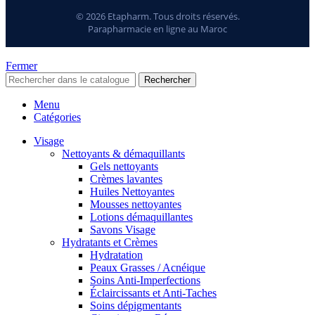
© 2026 Etapharm. Tous droits réservés.
Parapharmacie en ligne au Maroc
Fermer
Rechercher
Menu
Catégories
Visage
Nettoyants & démaquillants
Gels nettoyants
Crèmes lavantes
Huiles Nettoyantes
Mousses nettoyantes
Lotions démaquillantes
Savons Visage
Hydratants et Crèmes
Hydratation
Peaux Grasses / Acnéique
Soins Anti-Imperfections
Éclaircissants et Anti-Taches
Soins dépigmentants