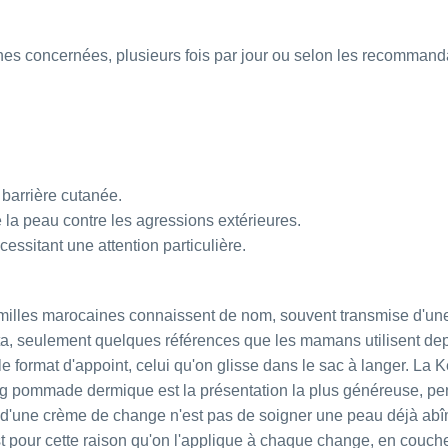
s concernées, plusieurs fois par jour ou selon les recommanda
a barrière cutanée.
 la peau contre les agressions extérieures.
ssitant une attention particulière.
es marocaines connaissent de nom, souvent transmise d'une géné
a, seulement quelques références que les mamans utilisent depu
le format d'appoint, celui qu'on glisse dans le sac à langer. La
K
0g pommade dermique
est la présentation la plus généreuse, pe
'une crème de change n'est pas de soigner une peau déjà abîmée
'est pour cette raison qu'on l'applique à chaque change, en cou