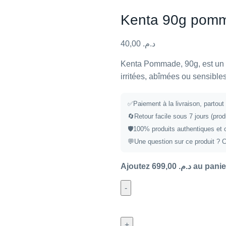
Kenta 90g pom
40,00
د.م.
Kenta Pommade, 90g, est un s
irritées, abîmées ou sensibles
✅
Paiement à la livraison, partou
🔄
Retour facile sous 7 jours (prod
🛡️
100% produits authentiques et 
💬
Une question sur ce produit ?
C
Ajoutez
699,00
د.م.
au panier