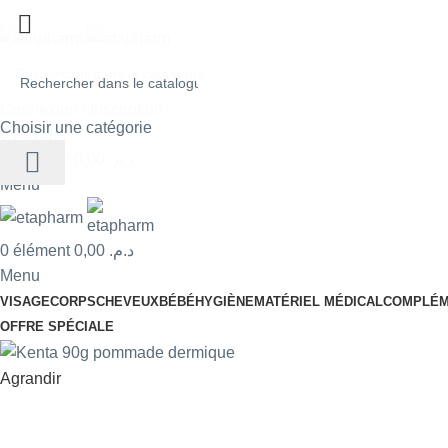
Connexion / Inscription
Choisir une catégorie
0
Favoris
0
élément
0,00
د.م.
Menu
0
élément
0,00
د.م.
Menu
VISAGE
CORPS
CHEVEUX
BÉBÉ
HYGIÈNE
MATÉRIEL MÉDICAL
COMPLÉM
OFFRE SPÉCIALE
Agrandir