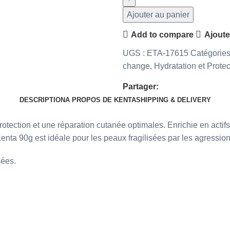
Ajouter au panier
Add to compare
Ajoute
UGS :
ETA-17615
Catégories
change
,
Hydratation et Protec
Partager:
DESCRIPTION
A PROPOS DE KENTA
SHIPPING & DELIVERY
ection et une réparation cutanée optimales. Enrichie en actifs 
 Kenta 90g est idéale pour les peaux fragilisées par les agressi
sées.