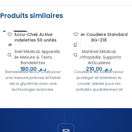
Produits similaires
EN RUPTURE
Accu-Chek Active
Berger Coudiere Standard
Bandelettes 50 unités
BG-218
Matériel Médical
,
Appareils
Matériel Médical
,
de Mesure & Tests
,
Orthopédie
,
Supports
Bandelettes
Articulaires
160,00
د.م.
210,00
د.م.
Bandelettes Accu-Chek pour
Coudière de soutien pour
une mesure précise et fiable
protéger et stabiliser le
de la glycémie avec une
coude. Idéale pour les
technologie avancée.
activités quotidiennes et
sportives.
✅
Paiement à la livraison,
partout au Maroc
✅Paiement à la livraison,
partout au Maroc
🔄
Retour facile sous 7
jours (produit non
🔄Retour facile sous 7
ouvert)
jours (produit non