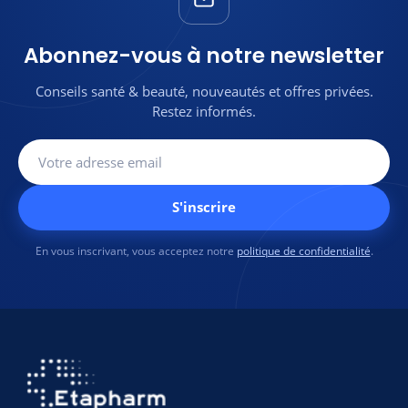
ouvert)
🛡️
100% produits
authentiques et
🛡️100% produits
originaux
authentiques et originaux
Abonnez-vous à notre newsletter
💬
Une question sur ce
💬Une
Contactez-
produit ?
Contactez-
question sur
nous sur
Conseils santé & beauté, nouveautés et offres privées.
nous sur WhatsApp
ce produit ?
WhatsApp
Restez informés.
S'inscrire
En vous inscrivant, vous acceptez notre
politique de confidentialité
.