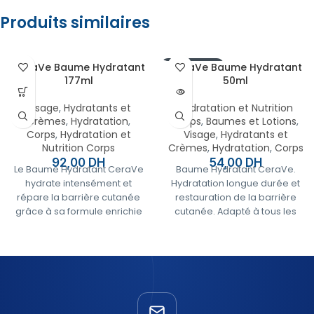
Produits similaires
CeraVe Baume Hydratant
EN RUPTURE
CeraVe Baume Hydratant
177ml
50ml
Visage
,
Hydratants et
Hydratation et Nutrition
Crèmes
,
Hydratation
,
Corps
,
Baumes et Lotions
,
Corps
,
Hydratation et
Visage
,
Hydratants et
Nutrition Corps
Crèmes
,
Hydratation
,
Corps
92,00
DH
54,00
DH
Le Baume Hydratant CeraVe
Baume Hydratant CeraVe.
hydrate intensément et
Hydratation longue durée et
répare la barrière cutanée
restauration de la barrière
grâce à sa formule enrichie
cutanée. Adapté à tous les
en céramides essentiels et
types de peau. Format
en acide hyaluronique. Il offre
pratique de 50ml.
une hydratation prolongée,
idéale pour les peaux sèches
✅
Paiement à la livraison,
à très sèches.
partout au Maroc
🔄
Retour facile sous 7
✅Paiement à la livraison,