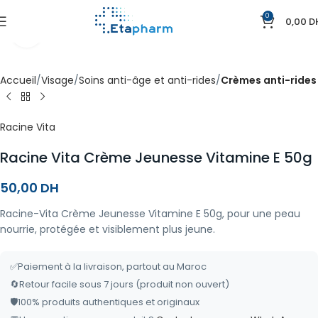
0
0,00
D
Agrandir
Accueil
Visage
Soins anti-âge et anti-rides
Crèmes anti-rides
Racine Vita
Racine Vita Crème Jeunesse Vitamine E 50g
50,00
DH
Racine-Vita Crème Jeunesse Vitamine E 50g, pour une peau
nourrie, protégée et visiblement plus jeune.
✅
Paiement à la livraison, partout au Maroc
🔄
Retour facile sous 7 jours (produit non ouvert)
🛡️
100% produits authentiques et originaux