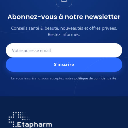
jours (produit non
partout au Maroc
ouvert)
🔄Retour facile sous 7
🛡️
100% produits
Abonnez-vous à notre newsletter
jours (produit non
authentiques et
ouvert)
originaux
Conseils santé & beauté, nouveautés et offres privées.
🛡️100% produits
💬
Une question sur ce
Restez informés.
authentiques et originaux
produit ?
Contactez-
nous sur WhatsApp
💬Une
Contactez-
question sur
nous sur
ce produit ?
WhatsApp
S'inscrire
En vous inscrivant, vous acceptez notre
politique de confidentialité
.