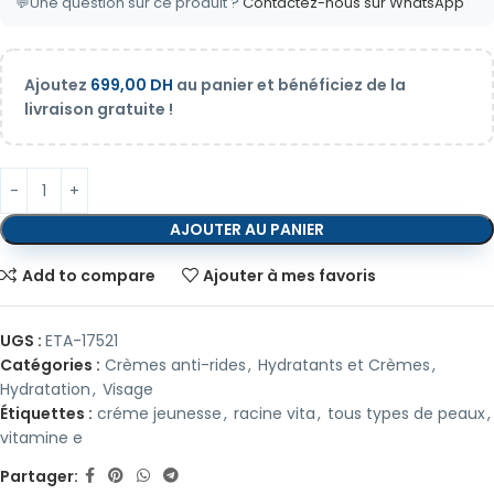
💬
Une question sur ce produit ?
Contactez-nous sur WhatsApp
Ajoutez
699,00
DH
au panier et bénéficiez de la
livraison gratuite !
AJOUTER AU PANIER
Add to compare
Ajouter à mes favoris
UGS :
ETA-17521
Catégories :
Crèmes anti-rides
,
Hydratants et Crèmes
,
Hydratation
,
Visage
Étiquettes :
créme jeunesse
,
racine vita
,
tous types de peaux
,
vitamine e
Partager: