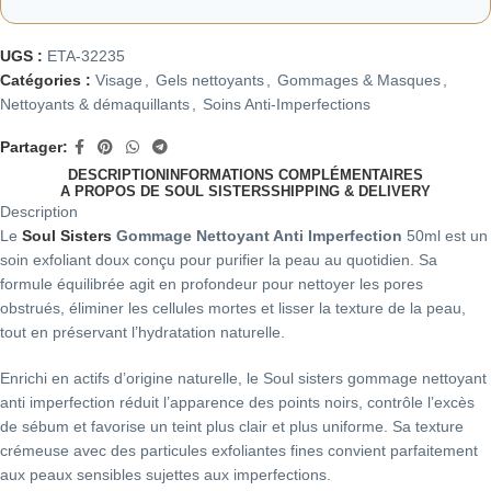
UGS :
ETA-32235
Catégories :
Visage
,
Gels nettoyants
,
Gommages & Masques
,
Nettoyants & démaquillants
,
Soins Anti-Imperfections
Partager:
DESCRIPTION
INFORMATIONS COMPLÉMENTAIRES
A PROPOS DE SOUL SISTERS
SHIPPING & DELIVERY
Description
Le
Soul Sisters
Gommage Nettoyant Anti Imperfection
50ml est un
soin exfoliant doux conçu pour purifier la peau au quotidien. Sa
formule équilibrée agit en profondeur pour nettoyer les pores
obstrués, éliminer les cellules mortes et lisser la texture de la peau,
tout en préservant l’hydratation naturelle.
Enrichi en actifs d’origine naturelle, le Soul sisters gommage nettoyant
anti imperfection réduit l’apparence des points noirs, contrôle l’excès
de sébum et favorise un teint plus clair et plus uniforme. Sa texture
crémeuse avec des particules exfoliantes fines convient parfaitement
aux peaux sensibles sujettes aux imperfections.