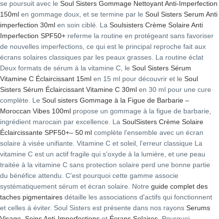
se poursuit avec le
Soul Sisters Gommage Nettoyant Anti-Imperfection
150ml
en gommage doux, et se termine par le
Soul Sisters Serum Anti
imperfection 30ml
en soin ciblé. La
Soulsisters Crème Solaire Anti
Imperfection SPF50+
referme la routine en protégeant sans favoriser
de nouvelles imperfections, ce qui est le principal reproche fait aux
écrans solaires classiques par les peaux grasses. La routine éclat
Deux formats de sérum à la vitamine C, le
Soul Sisters Sérum
Vitamine C Éclaircissant 15ml
en 15 ml pour découvrir et le
Soul
Sisters Sérum Éclaircissant Vitamine C 30ml
en 30 ml pour une cure
complète. Le
Soul sisters Gommage à la Figue de Barbarie –
Moroccan Vibes 100ml
propose un gommage à la figue de barbarie,
ingrédient marocain par excellence. La
SoulSisters Crème Solaire
Éclaircissante SPF50+– 50 ml
complète l'ensemble avec un écran
solaire à visée unifiante. Vitamine C et soleil, l'erreur classique La
vitamine C est un actif fragile qui s'oxyde à la lumière, et une peau
traitée à la vitamine C sans protection solaire perd une bonne partie
du bénéfice attendu. C'est pourquoi cette gamme associe
systématiquement sérum et écran solaire. Notre
guide complet des
taches pigmentaires
détaille les associations d'actifs qui fonctionnent
et celles à éviter. Soul Sisters est présente dans nos rayons
Serums
Visage
,
Soins Anti-Imperfections
et
Écrans Solaires
. Pourquoi