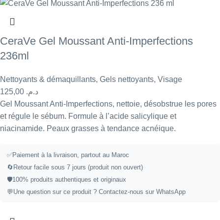
CeraVe Gel Moussant Anti-Imperfections
236ml
Nettoyants & démaquillants
,
Gels nettoyants
,
Visage
125,00
د.م.
Gel Moussant Anti-Imperfections, nettoie, désobstrue les pores
et régule le sébum. Formule à l’acide salicylique et
niacinamide. Peaux grasses à tendance acnéique.
✅
Paiement à la livraison, partout au Maroc
🔄
Retour facile sous 7 jours (produit non ouvert)
🛡️
100% produits authentiques et originaux
💬
Une question sur ce produit ?
Contactez-nous sur WhatsApp