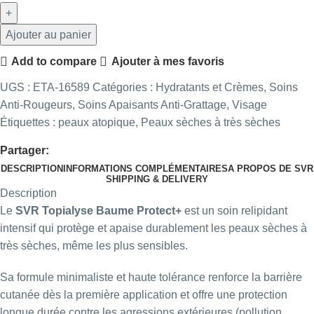
Ajouter au panier
Add to compare
Ajouter à mes favoris
UGS :
ETA-16589
Catégories :
Hydratants et Crèmes
,
Soins
Anti-Rougeurs
,
Soins Apaisants Anti-Grattage
,
Visage
Étiquettes :
peaux atopique
,
Peaux sèches à très sèches
Partager:
DESCRIPTION
INFORMATIONS COMPLÉMENTAIRES
A PROPOS DE SVR
SHIPPING & DELIVERY
Description
Le
SVR
Topialyse Baume Protect+
est un soin relipidant
intensif qui protège et apaise durablement les peaux sèches à
très sèches, même les plus sensibles.
Sa formule minimaliste et haute tolérance renforce la barrière
cutanée dès la première application et offre une protection
longue durée contre les agressions extérieures (pollution,