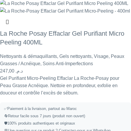
La Roche Posay Effaclar Gel Purifiant Micro
Peeling 400ML
Nettoyants & démaquillants
,
Gels nettoyants
,
Visage
,
Peaux
Grasses / Acnéique
,
Soins Anti-Imperfections
247,00
د.م.
Gel Purifiant Micro-Peeling Effaclar La Roche-Posay pour
Peau Grasse Acnéique. Nettoie en profondeur, exfolie en
douceur et contrôle l’excès de sébum.
✅
Paiement à la livraison, partout au Maroc
🔄
Retour facile sous 7 jours (produit non ouvert)
🛡️
100% produits authentiques et originaux
💬
Une question sur ce produit ?
Contactez-nous sur WhatsApp