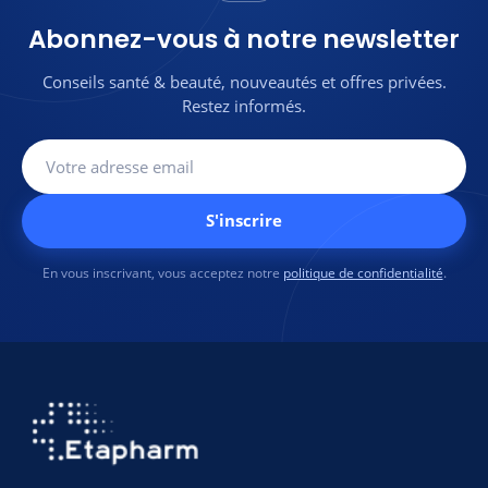
authentiques et
🛡️100% produits
originaux
authentiques et originaux
Abonnez-vous à notre newsletter
💬
Une question sur ce
💬Une
Contactez-
produit ?
Contactez-
question sur
nous sur
Conseils santé & beauté, nouveautés et offres privées.
nous sur WhatsApp
ce produit ?
WhatsApp
Restez informés.
S'inscrire
En vous inscrivant, vous acceptez notre
politique de confidentialité
.