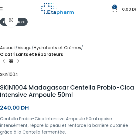
0
0,00
D
Agrandir
EN RUPTURE
Accueil
Visage
Hydratants et Crèmes
Cicatrisants et Réparateurs
SKIN1004
SKIN1004 Madagascar Centella Probio-Cica
Intensive Ampoule 50ml
240,00
DH
Centella Probio-Cica Intensive Ampoule 50ml apaise
intensément, répare la peau et renforce la barrière cutanée
grâce à la Centella fermentée.