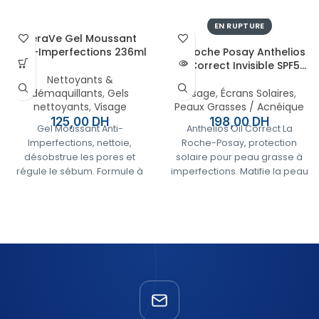
EN RUPTURE
CeraVe Gel Moussant
Anti-Imperfections 236ml
La Roche Posay Anthelios
Oil Correct Invisible SPF50
– 50 ml
Nettoyants &
démaquillants
,
Gels
Visage
,
Écrans Solaires
,
nettoyants
,
Visage
Peaux Grasses / Acnéique
125,00
DH
198,00
DH
Gel Moussant Anti-
Anthelios Oil Correct La
Imperfections, nettoie,
Roche-Posay, protection
désobstrue les pores et
solaire pour peau grasse à
régule le sébum. Formule à
imperfections. Matifie la peau
l’acide salicylique et
tout en offrant une haute
niacinamide. Peaux grasses
protection contre les UV.
à tendance acnéique.
✅
Paiement à la livraison,
partout au Maroc
✅Paiement à la livraison,
partout au Maroc
🔄
Retour facile sous 7
jours (produit non
🔄Retour facile sous 7
ouvert)
jours (produit non
ouvert)
🛡️
100% produits