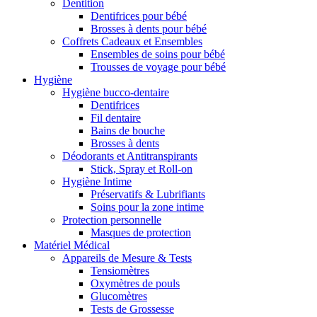
Dentition
Dentifrices pour bébé
Brosses à dents pour bébé
Coffrets Cadeaux et Ensembles
Ensembles de soins pour bébé
Trousses de voyage pour bébé
Hygiène
Hygiène bucco-dentaire
Dentifrices
Fil dentaire
Bains de bouche
Brosses à dents
Déodorants et Antitranspirants
Stick, Spray et Roll-on
Hygiène Intime
Préservatifs & Lubrifiants
Soins pour la zone intime
Protection personnelle
Masques de protection
Matériel Médical
Appareils de Mesure & Tests
Tensiomètres
Oxymètres de pouls
Glucomètres
Tests de Grossesse