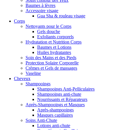
Soins contour des Yeux
Baumes à lèvres
Accessoire visage
Gua Sha & rouleau visage
Corps
Nettoyants pour le Corps
Gels douche
Exfoliants corporels
Hydratation et Nutrition Corps
Baumes et Lotions
Huiles hydratantes
Soin des Mains et des Pieds
Protection Solaire Corporelle
Crèmes et Gels de massages
Vaseline
Cheveux
Shampooings
Shampooings Anti-Pelliculaires
Shampooings anti-chute
Nourrissants et Réparateurs
Après-Shampooings et Masques
Après-shampooings
Masques capillaires
Soins Anti-Chute
Lotions anti-chute