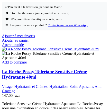
✅
Paiement à la livraison, partout au Maroc
🔄
Retour facile sous 7 jours (produit non ouvert)
🛡️
100% produits authentiques et originaux
💬
Une question sur ce produit ?
Contactez-nous sur WhatsApp
Ajouter à mes favoris
Ajouter au panier
Aperçu rapide
Add to compare
La Roche Posay Toleriane Sensitive Crème
Hydratante 40ml
Visage
,
Hydratants et Crèmes
,
Hydratation
,
Soins Apaisants Anti-
Grattage
147,00
د.م.
Toleriane Sensitive Crème Hydratante Apaisante La Roche-Posay,
pour une hydratation en douceur des peaux sensibles. Apaise les