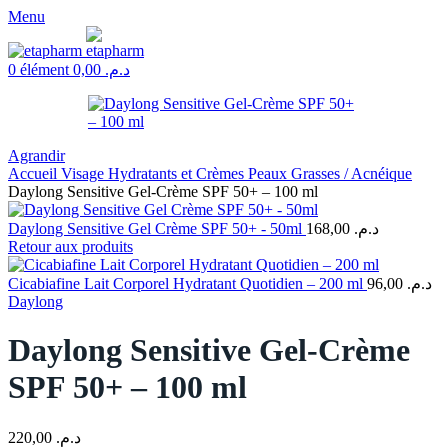
Menu
0
élément
0,00
د.م.
Agrandir
Accueil
Visage
Hydratants et Crèmes
Peaux Grasses / Acnéique
Daylong Sensitive Gel-Crème SPF 50+ – 100 ml
Daylong Sensitive Gel Crème SPF 50+ - 50ml
168,00
د.م.
Retour aux produits
Cicabiafine Lait Corporel Hydratant Quotidien – 200 ml
96,00
د.م.
Daylong
Daylong Sensitive Gel-Crème
SPF 50+ – 100 ml
220,00
د.م.