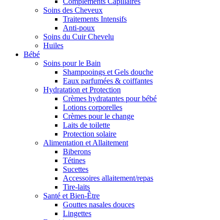
Compléments Capillaires
Soins des Cheveux
Traitements Intensifs
Anti-poux
Soins du Cuir Chevelu
Huiles
Bébé
Soins pour le Bain
Shampooings et Gels douche
Eaux parfumées & coiffantes
Hydratation et Protection
Crèmes hydratantes pour bébé
Lotions corporelles
Crèmes pour le change
Laits de toilette
Protection solaire
Alimentation et Allaitement
Biberons
Tétines
Sucettes
Accessoires allaitement/repas
Tire-laits
Santé et Bien-Être
Gouttes nasales douces
Lingettes