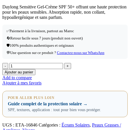
Daylong Sensitive Gel-Crème SPF 50+ offrant une haute protection
pour les peaux sensibles. Absorption rapide, non collant,
hypoallergénique et sans parfum.
✅
Paiement à la livraison, partout au Maroc
🔄
Retour facile sous 7 jours (produit non ouvert)
🛡️
100% produits authentiques et originaux
💬
Une question sur ce produit ?
Contactez-nous sur WhatsApp
Ajouter au panier
Add to compare
Ajouter à mes favoris
POUR ALLER PLUS LOIN
Guide complet de la protection solaire →
SPF, textures, application : tout pour bien vous protéger.
UGS :
ETA-16846
Catégories :
Écrans Solaires
,
Peaux Grasses /