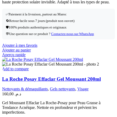
haute protection solaire invisible. Adapté à tous les types de peau.
✅
Paiement à la livraison, partout au Maroc
🔄
Retour facile sous 7 jours (produit non ouvert)
🛡️
100% produits authentiques et originaux
💬
Une question sur ce produit ?
Contactez-nous sur WhatsApp
Ajouter à mes favoris
Ajouter au panier
Aperçu rapide
Add to compare
La Roche Posay Effaclar Gel Moussant 200ml
Nettoyants & démaquillants
,
Gels nettoyants
,
Visage
160,00
د.م.
Gel Moussant Effaclar La Roche-Posay pour Peau Grasse à
Tendance Acnéique. Nettoie en profondeur et prévient les
imperfections.