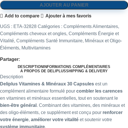
AJOUTER AU PANIER
Add to compare
Ajouter à mes favoris
UGS :
ETA-32828
Catégories :
Compléments Alimentaires
,
Compléments cheveux et ongles
,
Compléments Énergie et
Vitalité
,
Compléments Santé Immunitaire
,
Minéraux et Oligo-
Éléments
,
Multivitamines
Partager:
DESCRIPTION
INFORMATIONS COMPLÉMENTAIRES
A PROPOS DE DELIPLUS
SHIPPING & DELIVERY
Description
Deliplus
Vitamines & Minéraux 30 Capsules
est un
complément alimentaire formulé pour
combler les carences
en vitamines et minéraux essentielles, tout en soutenant le
bien-être général
. Combinant des vitamines, des minéraux et
des oligo-éléments, ce supplément est conçu pour
renforcer
votre énergie
,
améliorer votre vitalité
et soutenir votre
système immunitaire
.